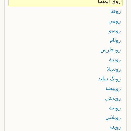
روق المنجا
روقنا
رومي
روميو
رونام
رونجارس
روندة
رونديلا
رونگ سايد
رويبضة
رويحتي
رويدة
رويلاتي
روينة