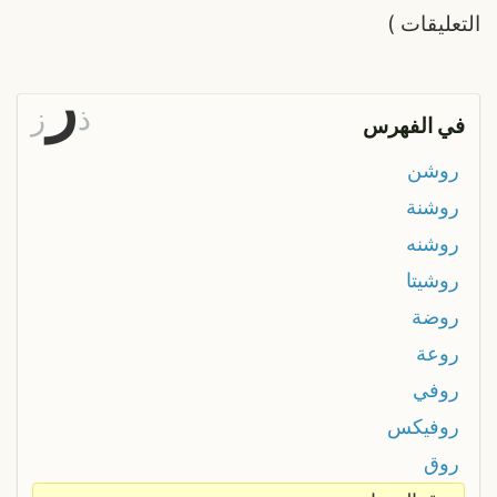
التعليقات
)
ر
ذ
ز
في الفهرس
روشن
روشنة
روشنه
روشيتا
روضة
روعة
روفي
روفيكس
روق