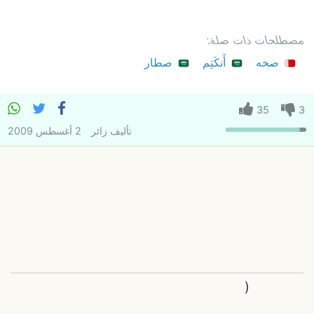
مصطلحات ذات صلة:
صخه
أَنكَتِم
صطار
35
3
تأليف
زائر
2 أغسطس 2009
(