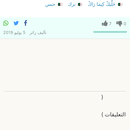
خَلِّيكْ كِيمَا رَاكْ
برك
حبس
7
0
تأليف
زائر
5 يوليو 2019
(
التعليقات
)