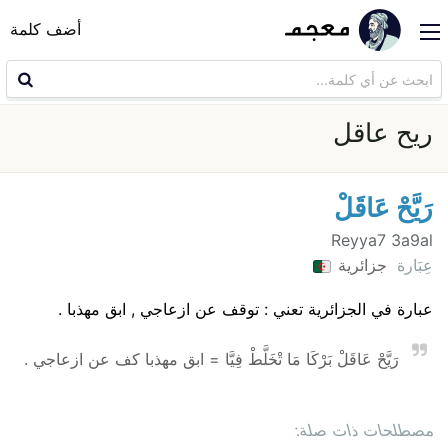
أضف كلمة
ريح عاقل
رَيَّحْ عَاقَلْ
Reyya7 3a9al
عِبَارة
جزائرية
عبارة في الجزائرية تعني : توقف عن ازعاجي , ابق مهذبا .
رَيَّحْ عَاقَلْ بَرْكَا مَا تْخَلَّطْ فِيَّا = ابق مهذبا كف عن ازعاجي .
مصطلحات ذات صلة: