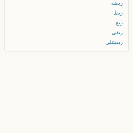
ريضه
ريط
ريع
ريفي
ريفيتنلي