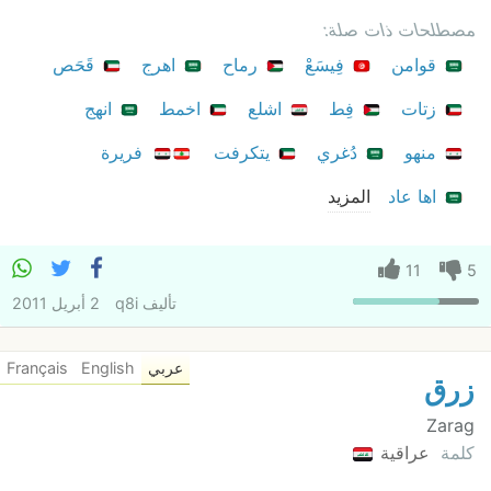
مصطلحات ذات صلة:
قوامن
فِيسَعْ
رماح
اهرج
قَحَص
زتات
فِط
اشلع
اخمط
انهج
منهو
دُغري
يتكرفت
فريرة
اها عاد
المزيد
11
5
تأليف
q8i
2 أبريل 2011
عربي
English
Français
زرق
Zarag
كلمة
عراقية