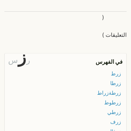
(
التعليقات
)
ز
ر
س
في الفهرس
زرط
زرطا
زرطةزراط
زرطوط
زرطي
زرف