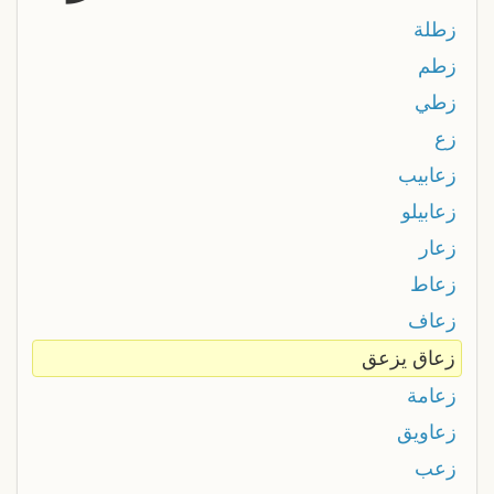
زطلة
زطم
زطي
زع
زعابيب
زعابيلو
زعار
زعاط
زعاف
زعاق يزعق
زعامة
زعاويق
زعب