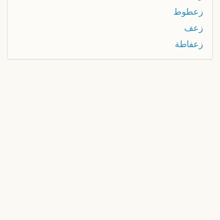
زعطوط
زعف
زعفاطة