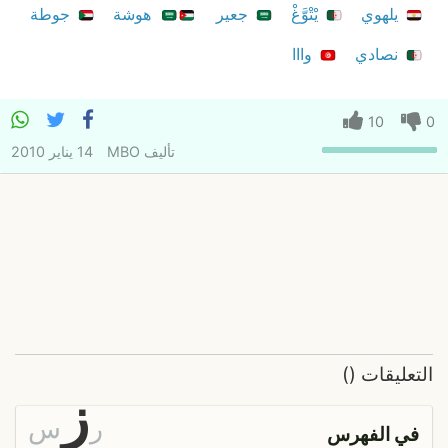
يلهوي
يْتْوَّغْ
جعير
هوشة
جوطة
نصادي
وااا
10
0
تأليف
MBO
14 يناير 2010
التعليقات
(
)
ز
ر
س
في الفهرس