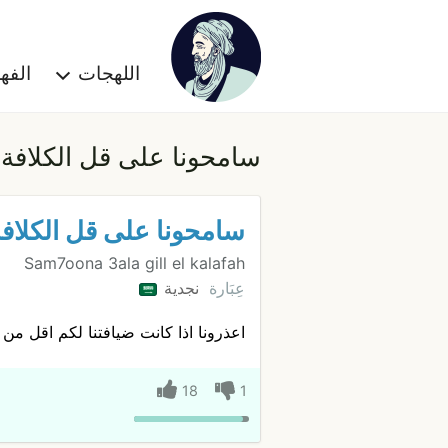
اللهجات
الف
سامحونا على قل الكلافة
سامحونا على قل الكلاف
Sam7oona 3ala gill el kalafah
عِبَارة
نجدية
اعذرونا اذا كانت ضيافتنا لكم اقل من
18
1