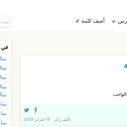
هرس
أضف كلمة
في 
سال
ة
سال
سال
سالي
 الواجب
سأل
سام
سام
تأليف
زائر
16 فبراير 2019
سام