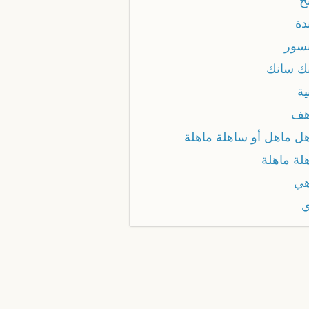
ح
دة
سور
ك سانك
ية
هف
ل ماهل أو ساهلة ماهلة
لة ماهلة
ي