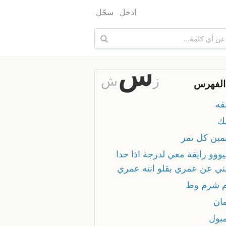
ادخل
سجّل
س
ز
ش
الفهرس
فه
ك
مين كل تمر
ووو رايقة معي لدرجة اذا حدا
ني عن عمري بقلو انته عمري
 شرم وط
ان
بول