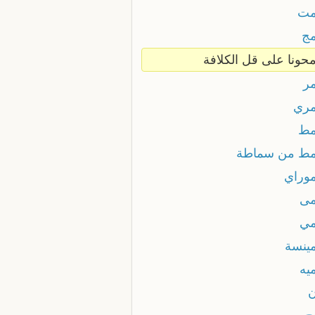
مت
ج
حونا على قل الكلافة
ر
ري
مط
ط من سماطة
وراي
ى
ي
ينسة
يه