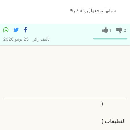
سبانها توجعها⁦(⁠｡⁠ﾉ⁠ω⁠＼⁠｡⁠)⁩!!
1
0
تأليف
زائر
25 يونيو 2026
(
التعليقات
)