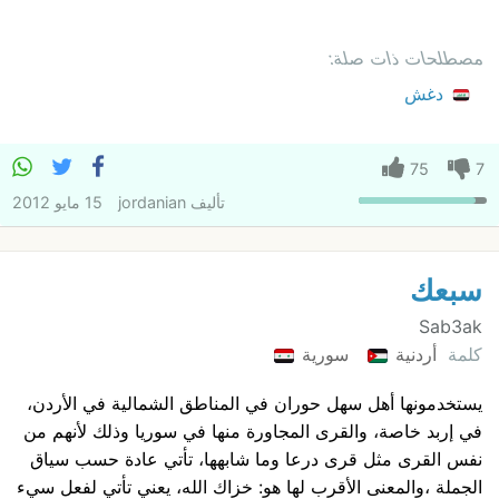
مصطلحات ذات صلة:
دغش
75
7
تأليف
jordanian
15 مايو 2012
سبعك
Sab3ak
كلمة
أردنية
سورية
يستخدمونها أهل سهل حوران في المناطق الشمالية في الأردن،
في إربد خاصة، والقرى المجاورة منها في سوريا وذلك لأنهم من
نفس القرى مثل قرى درعا وما شابهها، تأتي عادة حسب سياق
الجملة ،والمعنى الأقرب لها هو: خزاك الله، يعني تأتي لفعل سيء