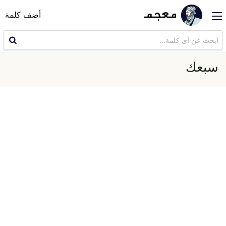
أضف كلمة
سبعك