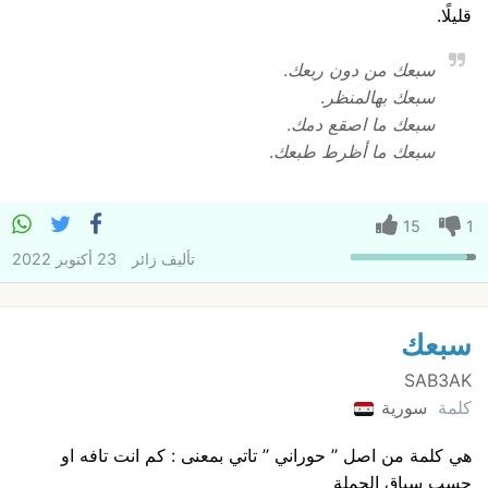
قليلًا.
سبعك من دون ربعك
.
سبعك بهالمنظر
.
سبعك ما اصقع دمك
.
سبعك ما أظرط طبعك
.
15
1
تأليف
زائر
23 أكتوبر 2022
سبعك
SAB3AK
كلمة
سورية
هي كلمة من اصل ’’ حوراني ’’ تاتي بمعنى : كم انت تافه او
حسب سياق الجملة