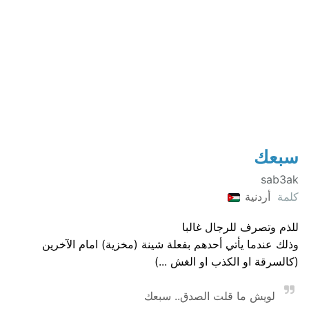
سبعك
sab3ak
كلمة
أردنية
للذم وتصرف للرجال غالبا
وذلك عندما يأتي أحدهم بفعلة شينة (مخزية) امام الآخرين
(كالسرقة او الكذب او الغش ...)
لويش ما قلت الصدق.. سبعك