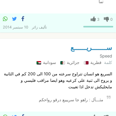
تما
3
0
تأليف
زائر
10 سبتمبر 2014
ســـــــريــــــع
Speed
كلمة
قطرية
جزائرية
سودانية
السريع هو انسان تتراوح سرعته من 100 الى 200 كم في الثانية
و يروح الى ثنية على كرعيه وهو ايضا مراقب فليسي و
مايخليكش تدخل اذا تغيبت
مثـــآل : راهو جا سريييع درقو رواحكم