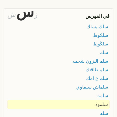
س
ز
ش
في الفهرس
سلك يسلك
سلكوط
سلڭوط
سلم
سلم البزون شحمه
سلم طاقتك
سلم ع امك
سلماش سلماوي
سلمه
سلمود
سله