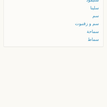
سلينا
سم
سم و زقنبوت
سماحة
سماط