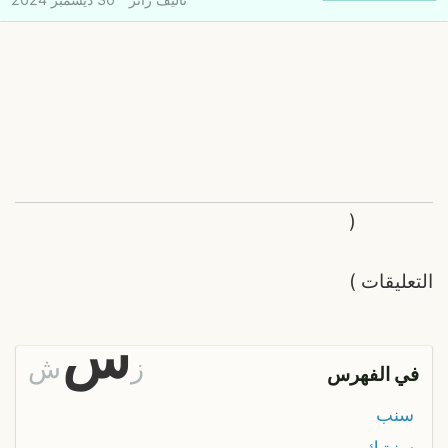
(
التعليقات
)
س
ز
ش
في الفهرس
سنب
سنبتيك