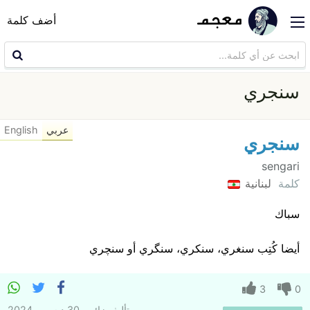
أضف كلمة
سنجري
عربي
English
سنجري
sengari
كلمة
لبنانية
سباك
أيضا كُتِب سنغري، سنكري، سنگري أو سنچري
3
0
تأليف
زائر
30 ديسمبر 2024