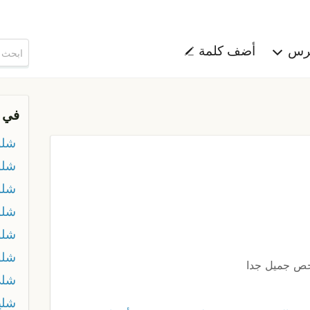
هرس
أضف كلمة
في 
شلو
شلو
شلو
شلو
شلو
شلو
ص جميل جدا
شل
شلي