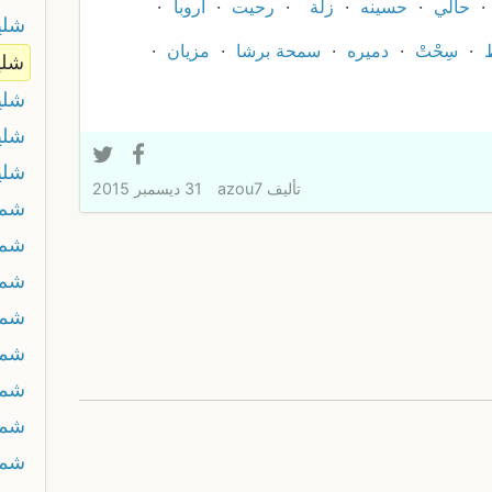
حالي
حسينه
زلة
رحيت
أروبا
شلي
سِحْتْ
دميره
سمحة برشا
مزيان
شلي
شلي
شلي
شلي
تأليف
azou7
31 ديسمبر 2015
شم 
شم 
شم 
شمئ
شم
شما
شما
شما