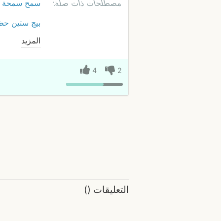
مصطلحات ذات صلة:
سمح سمحة
بيج ستين حظ
المزيد
4
2
التعليقات
(
)