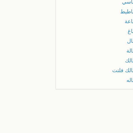
اسي
طيط
عة
غ
ل
لة
لك
لك فلتت
له