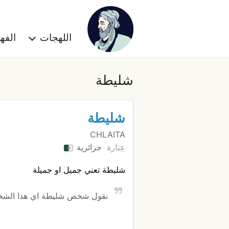
اللهجات
الف
شليطة
شليطة
CHLAITA
عِبَارة
جزائرية
شليطة تعني جميل او جميلة
نقول شخص شليطة اي هذا الشخ