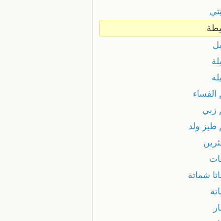
تي
طة
ل
لة
له
الفساء
زبي
طيز ولد
رين
ات
تا شماتة
تة
ر