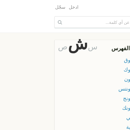
ادخل
سجّل
ش
س
ص
الفهرس
ق
ك
ن
نتس
نج
نك
ي
ة