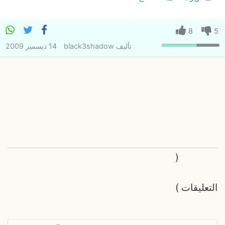
8
5
تأليف
black3shadow
14 ديسمبر 2009
(
التعليقات
)