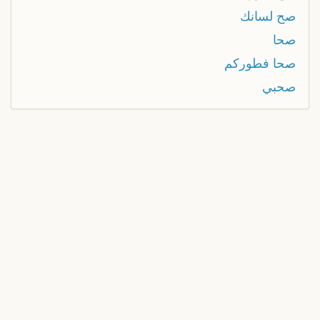
صح لسانك
صحا
صحا فطوركم
صحبي