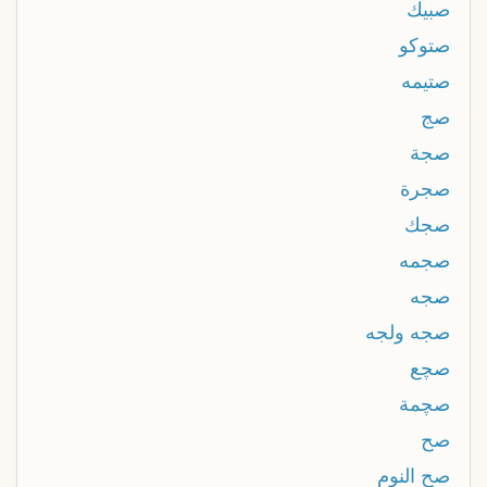
صبيك
صتوكو
صتيمه
صج
صجة
صجرة
صجك
صجمه
صجه
صجه ولجه
صچع
صچمة
صح
صح النوم