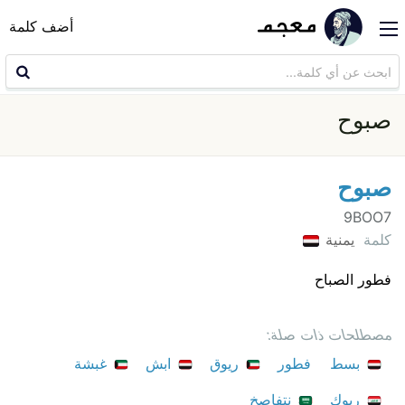
أضف كلمة
صبوح
صبوح
9BOO7
كلمة
يمنية
فطور الصباح
مصطلحات ذات صلة:
بسط
فطور
ريوق
ابش
غبشة
ريوك
نتفاصخ