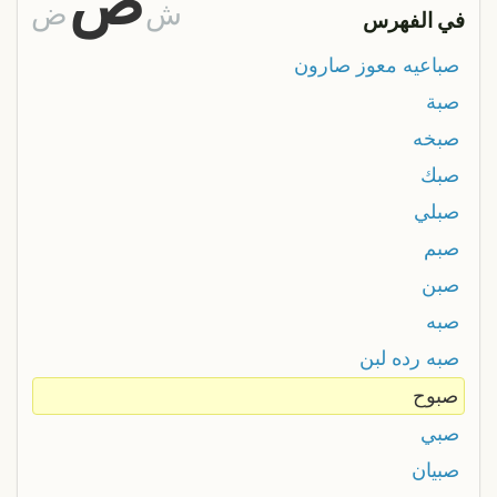
ص
ش
ض
في الفهرس
صباعيه معوز صارون
صبة
صبخه
صبك
صبلي
صبم
صبن
صبه
صبه رده لبن
صبوح
صبي
صبيان