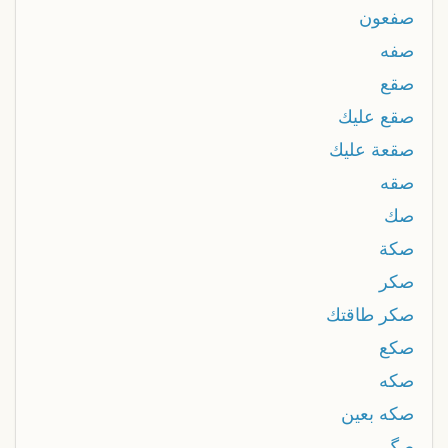
صفعون
صفه
صقع
صقع عليك
صقعة عليك
صقه
صك
صكة
صكر
صكر طاقتك
صكع
صكه
صكه بعين
صگ