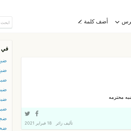
هرس
أضف كلمة
في 
ضبح
ضبح
ضبر
ضبط
به محترمه
ضبع
ضبو
ضج
تأليف
زائر
18 فبراير 2021
ضح