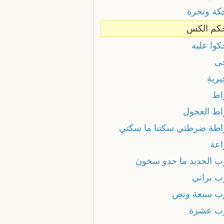
ة ونحرة
م الكس
وا عليه
ى
رية
اط
ط العجول
طة ضرطتي سكتنا ما سكتي
عة
 الحديد ما حدو سخون
 براني
 سبعة ونص
 عشرة