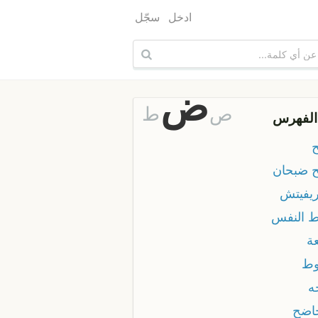
ادخل
سجّل
ض
ص
ط
الفهرس
 ضبحان
يفيتش
 النفس
ة
ط
ه
اضح