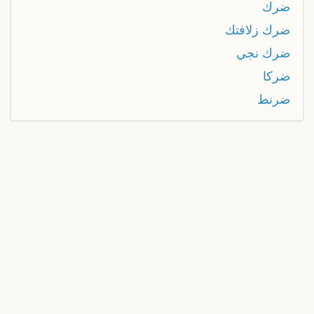
ضرك
ضرك زلافتك
ضرك نجي
ضركا
ضرنط