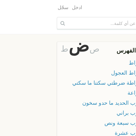
ادخل
سجّل
ض
ص
ط
الفهرس
اط
ط العجول
طة ضرطتي سكتنا ما سكتي
عة
 الحديد ما حدو سخون
 براني
 سبعة ونص
 عشرة