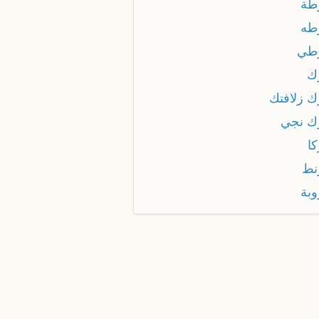
طة
طه
طي
ك
 زلافتك
 نجي
ا
نط
بة