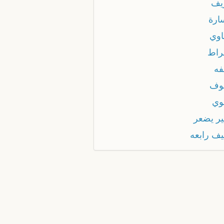
يف
رة
وي
اط
ه
وف
وي
ر يضعر
ف رابعه