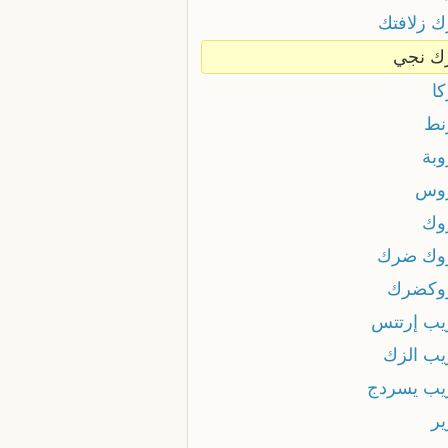
 زلافتك
 نجي
ا
نط
بة
وس
وك
وك ضرك
وكضرك
ب إرتتس
ب الزك
ب يسردج
ر