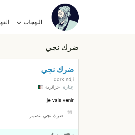
اللهجات
الف
ضرك نجي
ضرك نجي
dork ndji
عِبَارة
جزائرية
je vais venir
ضرك نجي نتصمر