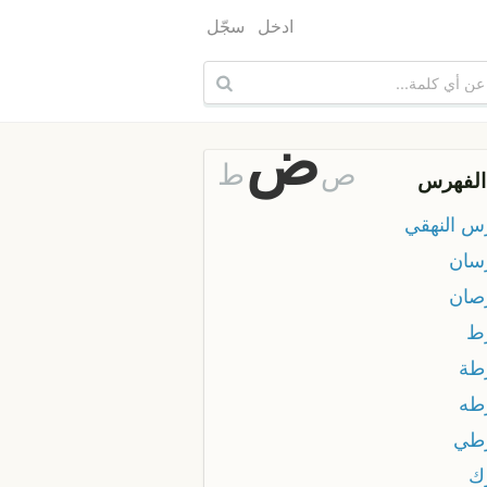
ادخل
سجّل
ض
ص
ط
الفهرس
 النهقي
ان
ان
ط
طة
طه
طي
ك