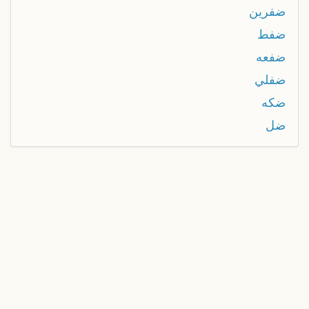
ضفرين
ضفط
ضفعه
ضفلي
ضكه
ضل