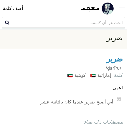
أضف كلمة
ضرير
ضرير
‏ /ḍarīru/
كلمة
إماراتية
كويتية
اعمى
أبي أصبح ضرير عندما كان بالثانية عشر
مصطلحات ذات صلة: