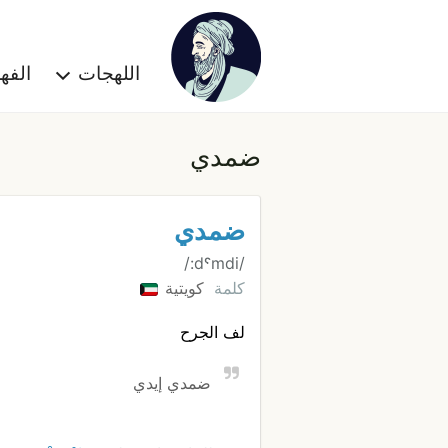
اللهجات
الف
ضمدي
ضمدي
/dˤmdi:/
كلمة
كويتية
لف الجرح
ضمدي إيدي