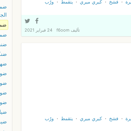
رة
فشخ
كيري ميري
يتقمط
ورٌب
ضما
الجز
ضم
تأليف
f6oom
24 فبراير 2021
ضمي
ضنط
ضنك
ضه
ضوا
ضوج
ضوض
ضوه
ضياع
رة
فشخ
كيري ميري
يتقمط
ورٌب
ضيب