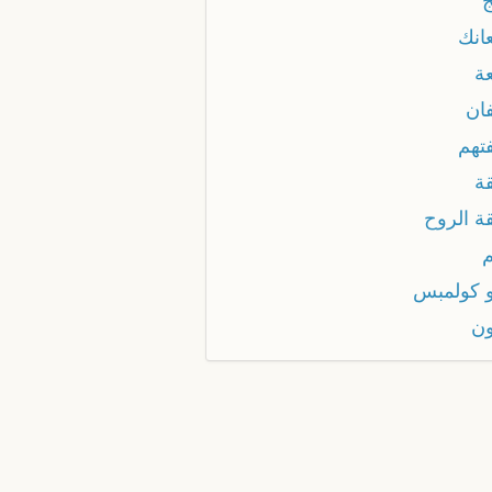
انك
ة
ان
تهم
ة
ة الروح
 كولمبس
ن