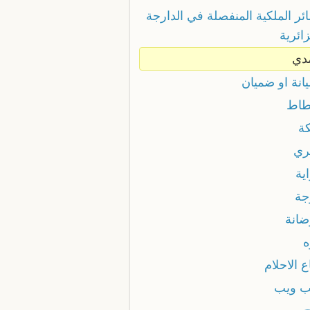
ئر الملكية المنفصلة في الدارجة
ائرية
دي
انة او ضميان
اط
ة
ري
ية
ة
انة
 الاحلام
 ويب