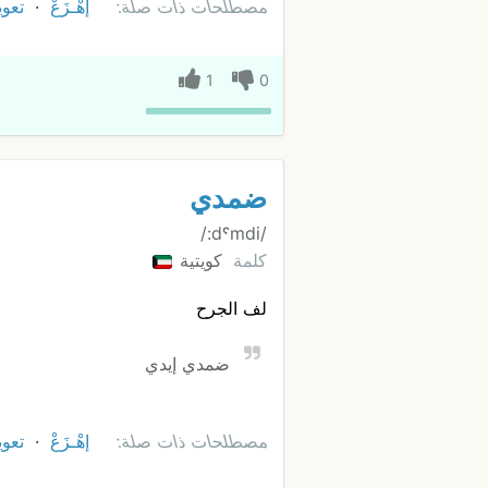
مصطلحات ذات صلة:
إهْـزَعْ
تعوي
1
0
ضمدي
/dˤmdi:/
كلمة
كويتية
لف الجرح
ضمدي إيدي
مصطلحات ذات صلة:
إهْـزَعْ
تعوي