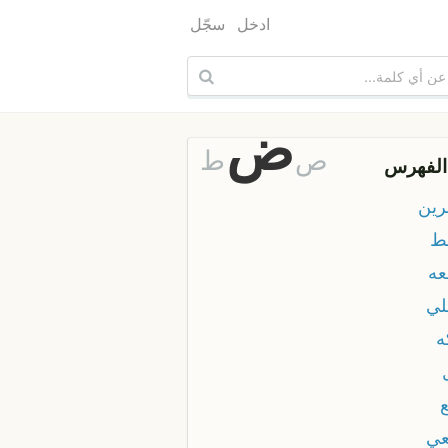
ادخل
سجّل
ض
ص
ط
الفهرس
ين
ط
ه
ي
ي