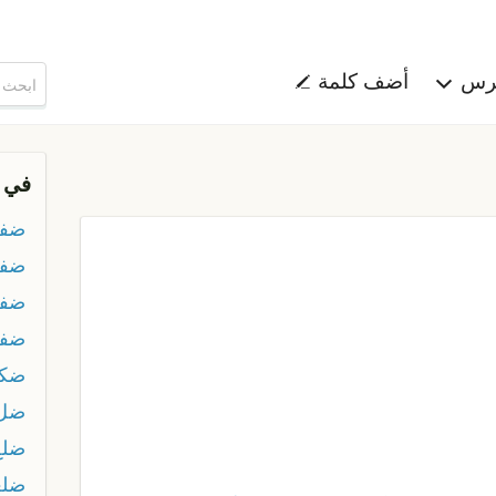
هرس
أضف كلمة
في 
ضفر
ضف
ضفع
ضفل
ضكه
ضل
ضلع
ضلع