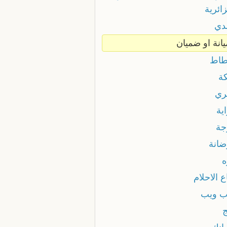
ائرية
دي
انة او ضميان
اط
ة
ري
ية
ة
انة
 الاحلام
 ويب