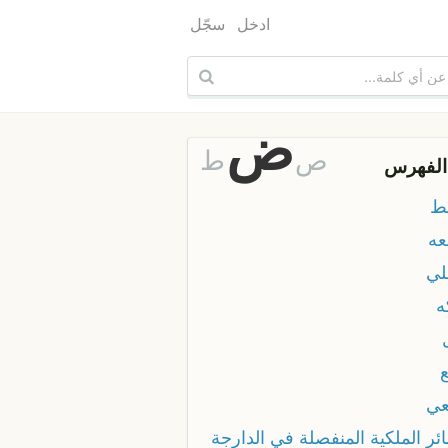
ادخل
سجّل
ض
ص
ط
الفهرس
ط
ه
ي
ي
ئر الملكية المنفصلة في الدارجة