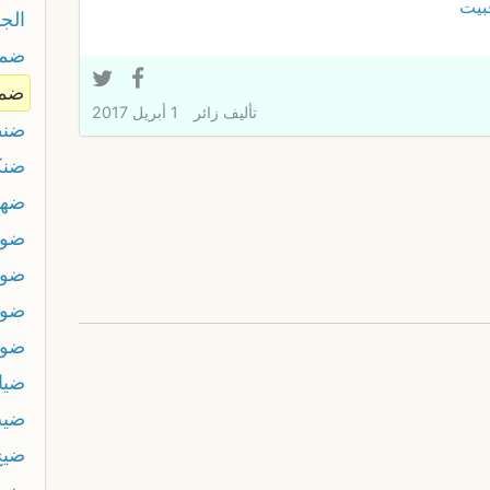
بيت
الجز
ضم
ضمي
تأليف
زائر
1 أبريل 2017
ضنط
ضنك
ضه
ضوا
ضوج
ضوض
ضوه
ضياع
ضيب
ضيج