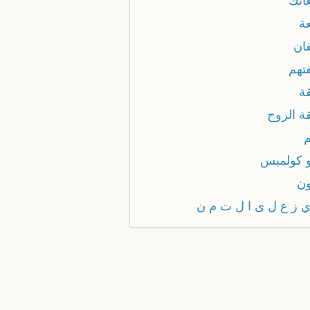
انك
ة
ان
تهم
ة
ة الروح
 كولمبس
ن
 ز ع ل ى ا ل ت م ن