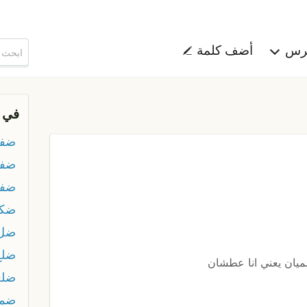
هرس
أضف كلمة
في 
ضف
ضفع
ضفل
ضكه
ضل
ضلع
ضميان يعني انا عطشان
ضلع
ضما