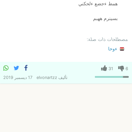
همط ءجضع ءلحكني
بسينرم ههبم
مصطلحات ذات صلة:
ءوحا
31
6
تأليف
elvonartzz
17 ديسمبر 2019