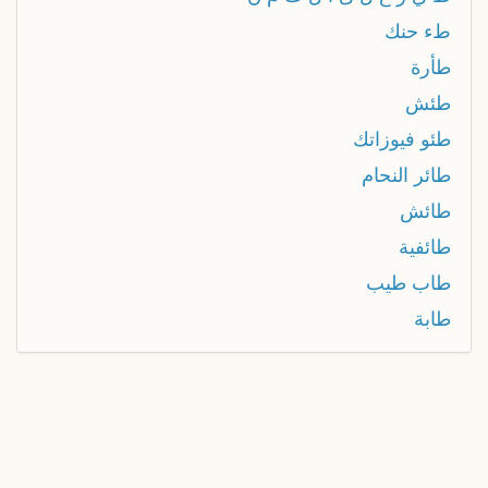
طء حنك
طأرة
طئش
طئو فيوزاتك
طائر النحام
طائش
طائفية
طاب طيب
طابة