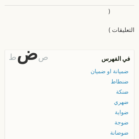
(
التعليقات
)
ض
ص
ط
في الفهرس
ضميانة او ضميان
ضنطاط
ضنكة
ضهري
ضواية
ضوجة
ضوضانة