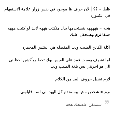
ظظ = ؟؟ | لأن حرف
ظ
موجود في نفس زرار علامة الاستفهام
في الكيبورد
هخه = هههههه بتستحدمها بدل متكتب هههه لانك لو كتبت هههه
هتبقا
نرم
وهيتحفل عليك
اكلة الكائن الضيب ويب المفضله هي البتتس المحمره
لما تشوف بوست قمد علي الفيس بوك تحط ريأكشن احظنني
الي هو احزنني بس بلغة الضيب ويب
لازم تشيل حروف المد من الكلام
نرم = شخص مش بيستخدم كل الهبد الي لسه قايلوني
شممقن علضحك هخه