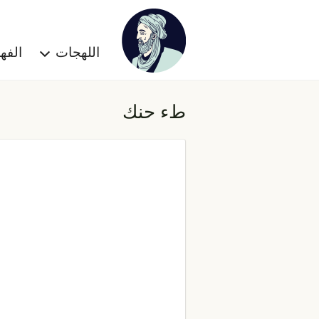
اللهجات
الف
طء حنك