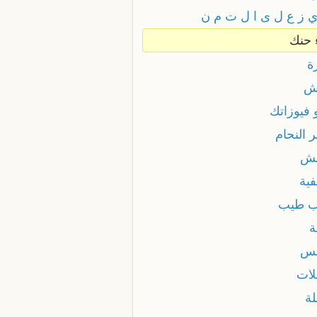
 ز ع ل ى ا ل ت م ن
حنك
ة
ش
 فيوزاتك
 النحام
ئش
فية
 طيب
ة
بس
لات
لة