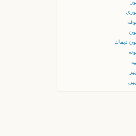
ور
وري
وقة
ون
ون ديماك
ونة
ية
ير
ين