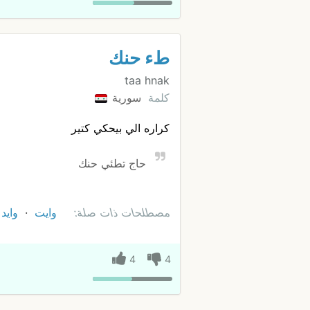
طء حنك
taa hnak
كلمة
سورية
كراره الي بيحكي كتير
حاج تطئي حنك
مصطلحات ذات صلة:
وايت
وايد
4
4