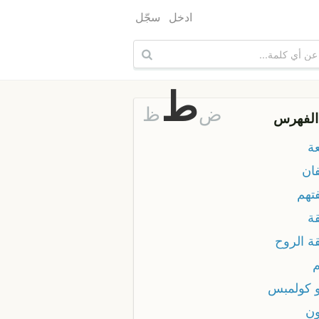
ادخل
سجّل
ط
ض
ظ
الفهرس
ة
ان
تهم
ة
ة الروح
 كولمبس
ن