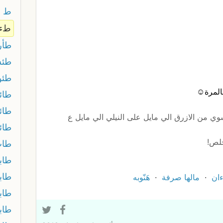
ط ي
طء 
طأر
طئ
طئو
المرة☺️
طائر
طا
وي من الازرق الي مايل على النيلي الي مايل ع
طائ
خلص!
طاب
طاب
طا
ان
مالها صرفة
هَنّوبه
طاب
طاب