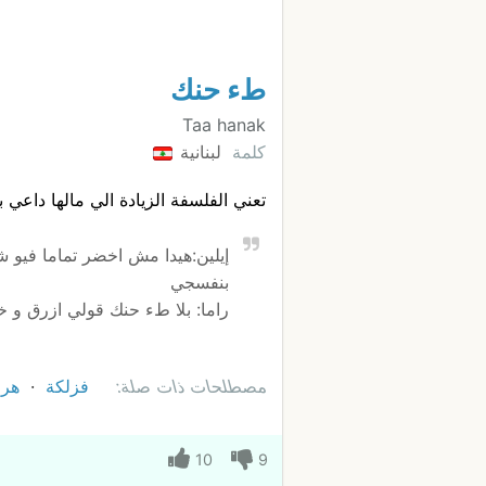
طء حنك
Taa hanak
كلمة
لبنانية
تعني الفلسفة الزيادة الي مالها داعي ب
إيلين:هيدا مش اخضر تماما فيو ش
بنفسجي
راما: بلا طء حنك قولي ازرق و 
مصطلحات ذات صلة:
فزلكة
هرء
10
9