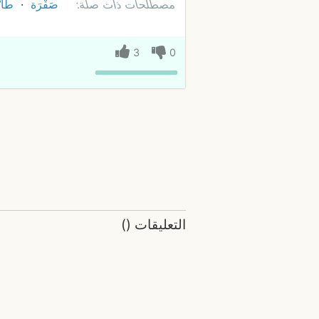
مصطلحات ذات صلة:
صَفْرَة
طَابْ
3
0
التعليقات
(
)