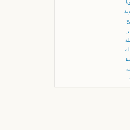
ا
نة
خ
ز
لة
له
نة
نه