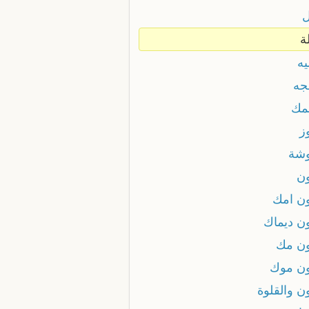
ة
يه
جه
مك
ز
شة
ن
ن امك
ن ديماك
ن مك
ن موك
ن والقلوة