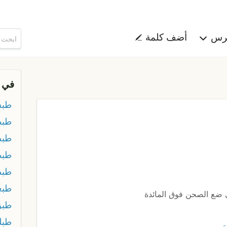
هرس
أضف كلمة
في 
طب
طبط
طب
طبط
طبط
طبع
ضع الصحن فوق المائدة
طبق
طبك