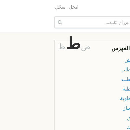
ادخل
سجّل
ط
ض
ظ
الفهرس
ش
اب
طب
بة
وبة
باز