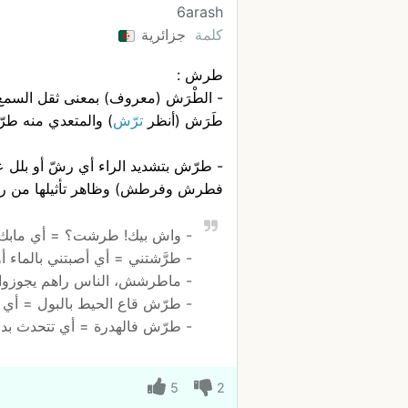
6arash
كلمة
جزائرية
طرش :
- الطْرَش (معروف) بمعنى ثقل السمع
طَرَش (أنظر
ترّش
) والمتعدي منه طر
- طرّش بتشديد الراء أي رشّ أو بلل
فطرش وفرطش) وظاهر تأثيلها من ر
- واش بيك! طرشت؟ = أي مابك،
- طرَّشتني = أي أصبتني بالماء 
- ماطرشش، الناس راهم يجوزوا 
- طرّش قاع الحيط بالبول = أي أ
- طرّش فالهدرة = أي تتحدث بدو
5
2