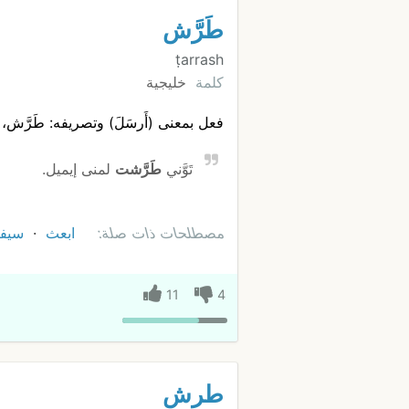
طَرَّش
ṭarrash
كلمة
خليجية
فعل بمعنى (أَرسَلَ) وتصريفه: طَرَّش، 
تَوَّني
طَرَّشت
لمنى إيميل.
مصطلحات ذات صلة:
ابعث
سيف
11
4
طرش