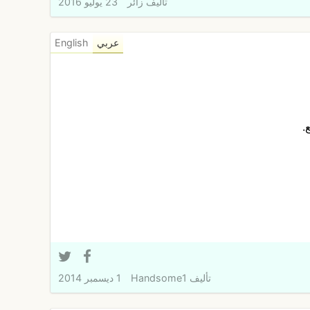
تأليف
زائر
23 يوليو 2016
عربي
English
.
تأليف
Handsome1
1 ديسمبر 2014