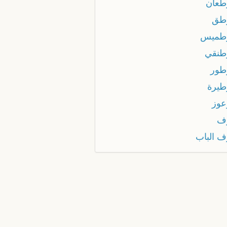
عان
طق
طميس
نقي
ور
يرة
وز
ف
 الباب