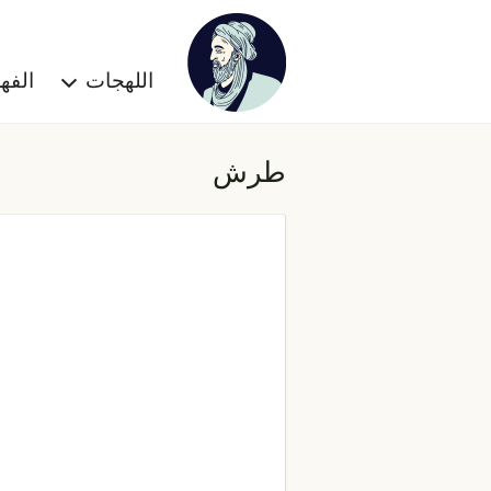
اللهجات
الف
طرش