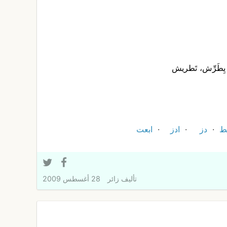
يِطَرِّش، تَطريش
ط
دز
ادز
ابعت
تأليف
زائر
28 أغسطس 2009