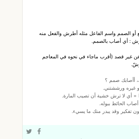
 أو الصمم واسم الفاعل مثله أطرش والفعل منه
ّش : أي أصاب بالصمم.
 عن غير قصد (أقرب ماجاء في نحوه في المعاجم
شّ.
 أأصابك صمم ؟
أو غيره ورششتني.
= أي لا ترش خشية أن تصيب المارة.
صاب الحائط ببوله.
ن تفكير وقد يبدر منك ما يسيء.