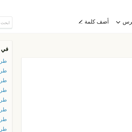
هرس
أضف كلمة
في 
طرب
طرب
طر
طرب
طرب
طرة
طرث
طر