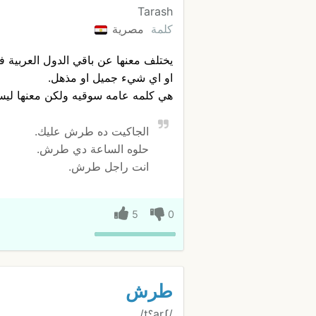
Tarash
كلمة
مصرية
يختلف معنها عن باقي الدول العربية ف
او اي شيء جميل او مذهل.
هي كلمه عامه سوقيه ولكن معنها لي
الجاكيت ده طرش عليك.
حلوه الساعة دي طرش.
انت راجل طرش.
5
0
طرش
/tˤarʃ/