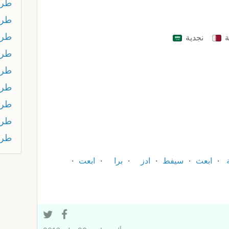
طرط
طر
طر
ة
نجدية
طرط
طرط
طرط
طرع
طر
طرف
ابعث
سيفط
ادز
برا
ابعت