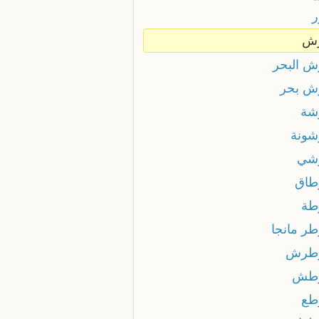
ش
 البحر
 بحر
شة
ونة
شي
اق
طة
ر مانجا
طرش
طش
طع