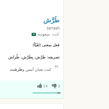
طَرَّش
ṭarrash
كلمة
سعودية
فعل بمعنى (تَقَيَّأ)
تصريفه: طَرَّش، يِطَرِّش، طُراش
كنت تعبان أمس و
طرشت
.
24
3