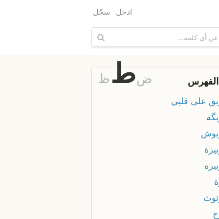
ادخل
سجّل
ط
ض
ظ
الفهرس
ق على قلبي
گة
بوش
يزة
يزه
وث
ح