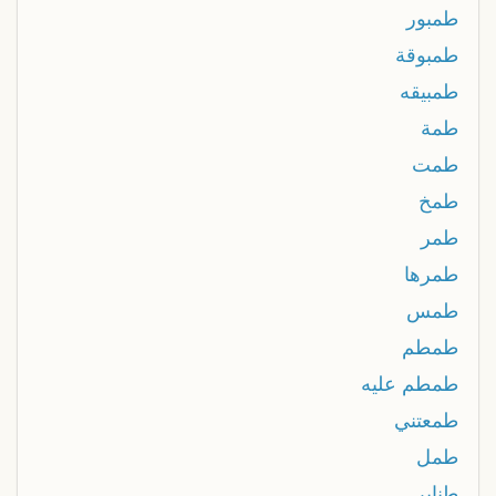
طمبور
طمبوقة
طمبيقه
طمة
طمت
طمخ
طمر
طمرها
طمس
طمطم
طمطم عليه
طمعتني
طمل
طنابر