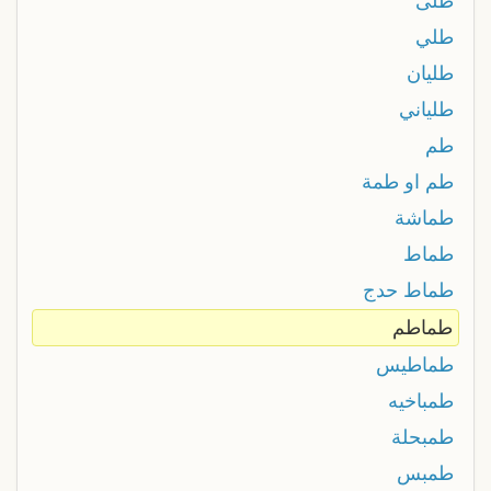
طلى
طلي
طليان
طلياني
طم
طم او طمة
طماشة
طماط
طماط حدج
طماطم
طماطيس
طمباخيه
طمبحلة
طمبس