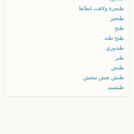
طنجرة ولاقت غطاها
طنجير
طنح
طنح طنه
طندوري
طنز
طنش
طنش تعش تنتعش
طنشمد