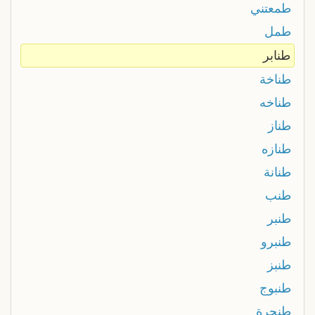
طمعتني
طمل
طنابر
طناخة
طناخه
طناز
طنازه
طنانة
طنب
طنبر
طنبرو
طنبز
طنبوج
طنجرة