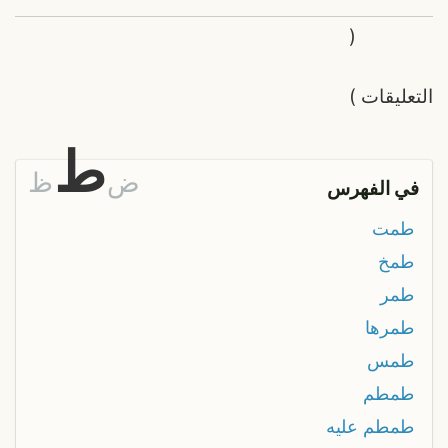
(
التعليقات
)
ط
ض
ظ
في الفهرس
طمت
طمخ
طمر
طمرها
طمس
طمطم
طمطم عليه