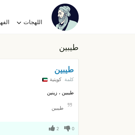
اللهجات
الف
طيبين
طيبين
كلمة
كويتية
طيبين ، زينين
طيبين
2
0