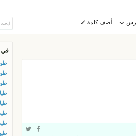
هرس
أضف كلمة
في 
طوي
طوي
طوي
طيا
طيا
طي
طيب
طيب