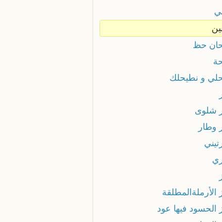
ي
ين
ان حظ
ة
لي و نطيحلك
 شلوى
 وطار
تيني
ي
 الأرملةالمطلقة
 الحسود فيها عود