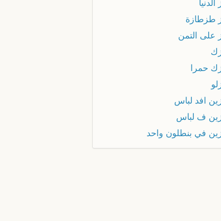
الدنيا
 طزطازة
 على التمن
ك
ك حمرا
لو
ين افد لباس
ين ف لباس
ين في بنطلون واحد