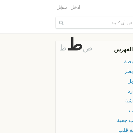
ادخل
سجّل
ط
ض
ظ
الفهرس
طة
طر
ل
رة
شة
ب
 جعبة
ة قلب