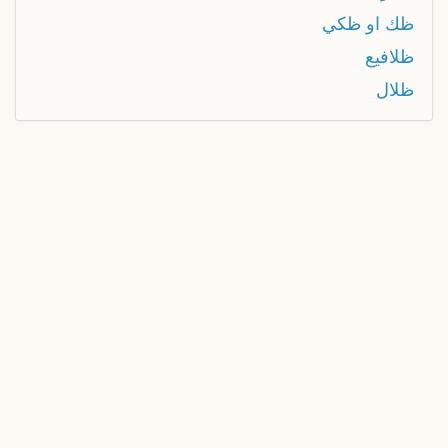
ظك او ظكي
ظلافيع
ظلال