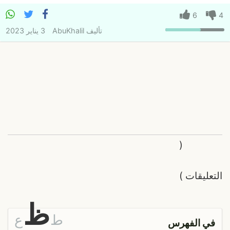
6
4
تأليف
AbuKhalil
3 يناير 2023
(
التعليقات
)
ظ
ط
ع
في الفهرس