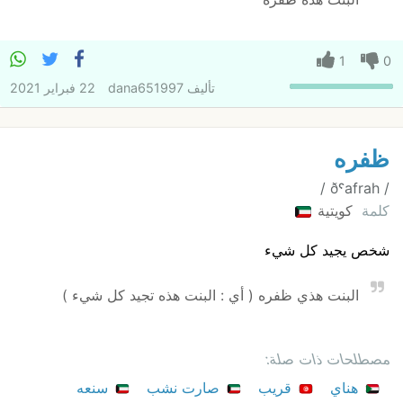
1
0
تأليف
dana651997
22 فبراير 2021
ظفره
‏/ ðˤafrah /
كلمة
كويتية
شخص يجيد كل شيء
البنت هذي ظفره ( أي : البنت هذه تجيد كل شيء )
مصطلحات ذات صلة:
هناي
قريب
صارت نشب
سنعه