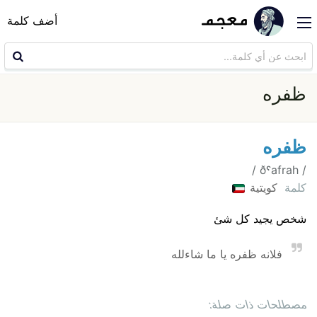
أضف كلمة
ظفره
ظفره
/ ðˤafrah /
كلمة
كويتية
شخص يجيد كل شئ
فلانه ظفره يا ما شاءلله
مصطلحات ذات صلة: