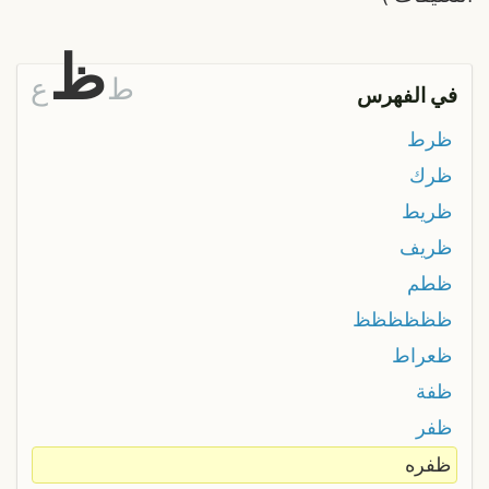
ظ
ط
ع
في الفهرس
ظرط
ظرك
ظريط
ظريف
ظطم
ظظظظظظ
ظعراط
ظفة
ظفر
ظفره