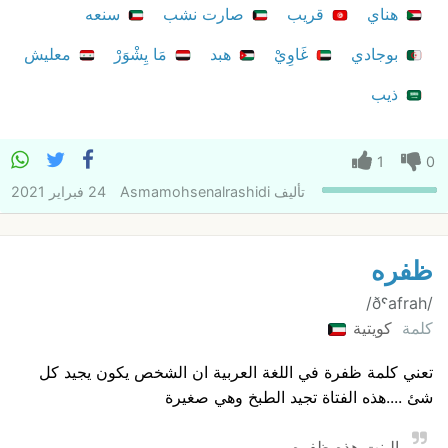
هناي
قريب
صارت نشب
سنعه
بوجادي
غَاوِيْ
هبد
مَا يِشْوَرْ
معليش
ذيب
1
0
تأليف
Asmamohsenalrashidi
24 فبراير 2021
ظفره
/ðˤafrah/
كلمة
كويتية
تعني كلمة ظفرة في اللغة العربية ان الشخص يكون يجيد كل
شئ ....هذه الفتاة تجيد الطبخ وهي صغيرة
البنت هذه ظفره