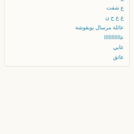
ع شفت
ع ع ح ن
عائلة مرسال بوبقوشة
عااااااااااا
عابي
عاتق