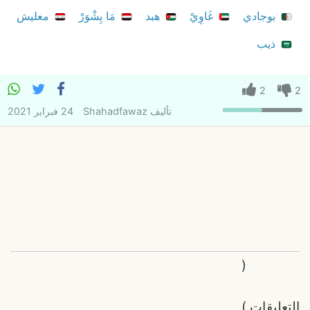
بوجادي
غَاوِيْ
هبد
مَا يِشْوَرْ
معليش
ذيب
2
2
تأليف
Shahadfawaz
24 فبراير 2021
(
التعليقات
)