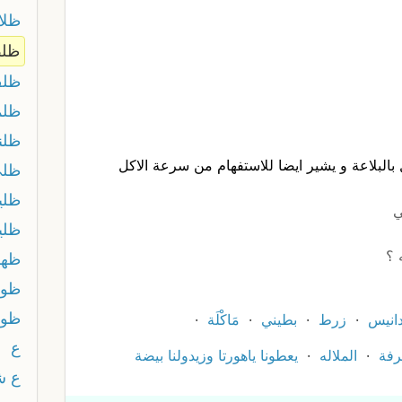
ظلا
ظل
ظل
ظلم
ظلن
البلاعة و يشير ايضا للاستفهام من سرعة الاكل
ظلي
ظلي
ظلي
 ؟
ظهر
ظوب
ظو
انيس
زرط
بطيني
مَاكْلَة
ع
رفة
الملاله
يعطونا ياهورتا وزيدولنا بيضة
ع ش