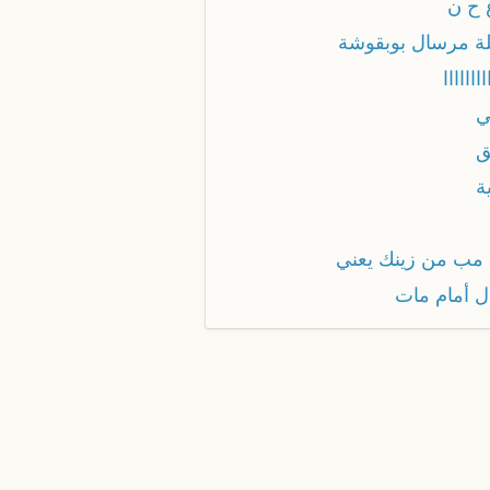
 ح ن
لة مرسال بوبقوشة
ااااااا
ي
ق
ة
 مب من زينك يعني
ل أمام مات