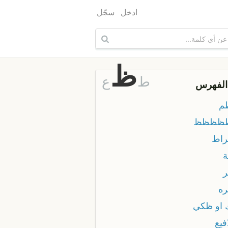
ادخل
سجّل
ظ
ط
ع
الفهرس
م
ظظظظ
اط
ه
او ظكي
فيع