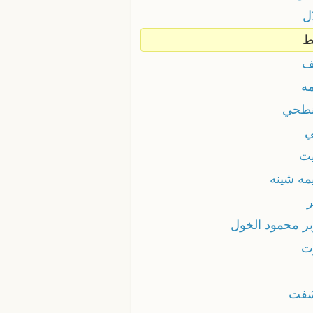
ل
ط
ف
ه
طحي
ت
مه شينه
ر محمود الخول
ت
فت