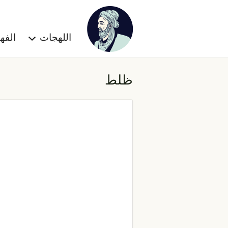
اللهجات
الف
ظلط