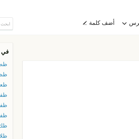
هرس
أضف كلمة
في 
ظط
ظظ
ظعر
ظفة
ظفر
ظفر
ظك 
ظلا