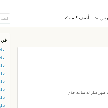
هرس
أضف كلمة
في 
ظلا
ظلا
ظل
ظل
ظلم
ظلن
يه ظهر صار له ساعه جذي
ظلي
ظلي