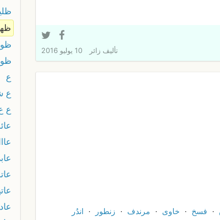
ظلي
ظهر
ظوب
تأليف
زائر
10 يوليو 2016
ظو
ع
ع ش
ع ع
عائ
عاااا
عاب
عات
عاتي
عاد
فسخ
خاوى
مرندف
زنطور
اندُر