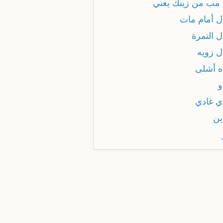
 مب من زينك يعني
ل أمام مات
ل التمرة
ل زويه
ه أشلى
و
ي غادي
ين