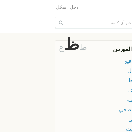
ادخل
سجّل
ظ
ط
ع
الفهرس
فيع
ل
ط
ف
ه
طحي
ت