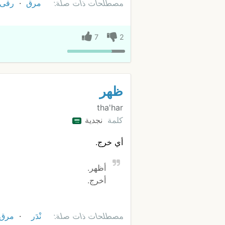
مصطلحات ذات صلة:
مرق
رقى
7
2
ظهر
tha'har
كلمة
نجدية
أي خرج.
أظهر.
أخرج.
مصطلحات ذات صلة:
نْدَر
مرق