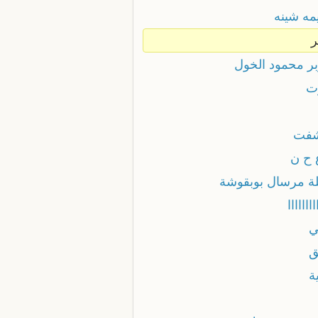
مه شينه
ر محمود الخول
ت
فت
 ح ن
لة مرسال بوبقوشة
ااااااا
ي
ق
ة