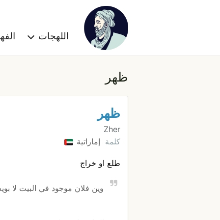
اللهجات
الف
ظهر
ظهر
Zher
كلمة
إماراتية
طلع او خراج
وين فلان موجود في البيت لا بو