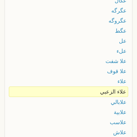
عگال
عگرگه
عگروگه
عگط
عل
علء
علا شفت
علا قوف
علاء
علاء الزعبي
علابالي
علابية
علاسب
علاش