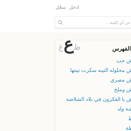
ادخل
سجّل
ع
ظ
غ
الفهرس
ش حب
 محلوله التينه سكرت تينتها
ش مصري
 وملح
 يا الفكرون في بلاد الشلاضة
ة ولد
ة