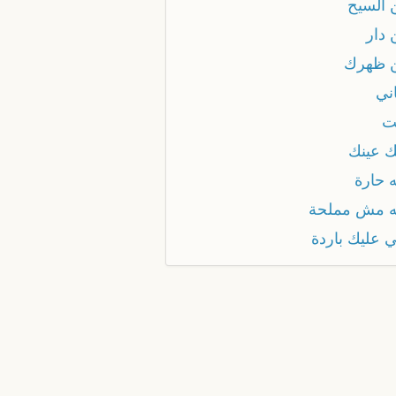
 السيح
 دار
 ظهرك
ني
ت
ك عينك
 حارة
ه مش مملحة
ي عليك باردة