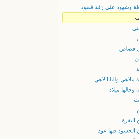
ة وشهود علي زفة قنفود
ف
ني
 فصاص
ئ
ة
 ملاهي والبابا لاهي
 وخالها ميلاد
ت
 البقرة
 الحسود فيها عود