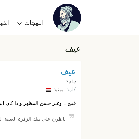
اللهجات
الف
عيف
عيف
3afe
كلمة
يمنية
قبيح .. وغير حسن المظهر وإذا كان المع
ناظرن على ذيك الزقرة العيفة ال