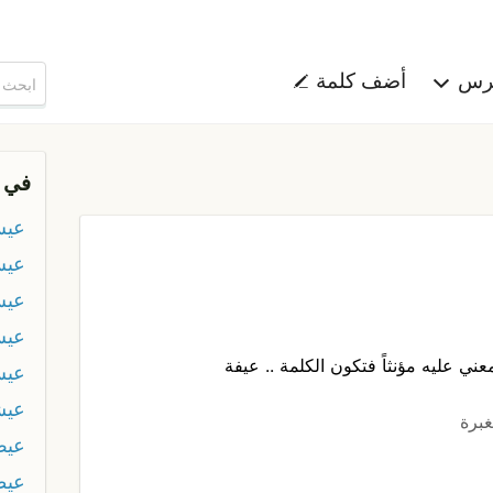
هرس
أضف كلمة
في 
عي
عيش
عي
عيش
ني عليه مؤنثاً فتكون الكلمة .. عيفة
عيش
عيش
غبرة
عيط
عيط