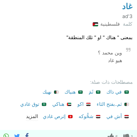
غاد
3'ad
كلمة
فلسطينية
بمعنى " هناك " او " تلك المنطقة"
وين محمد ؟
هيو غاد
مصطلحات ذات صلة:
في ذاك
ثَمَ
هنياك
نهيك
ثم..بفتح الثاء
اكو
هناكي
توق غادي
أش في
شحُّوكه
إترص غادي
المزيد
5
1