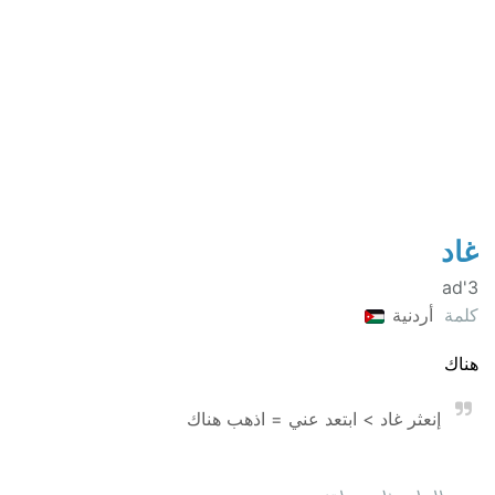
غاد
3'ad
كلمة
أردنية
هناك
إنعثر غاد > ابتعد عني = اذهب هناك