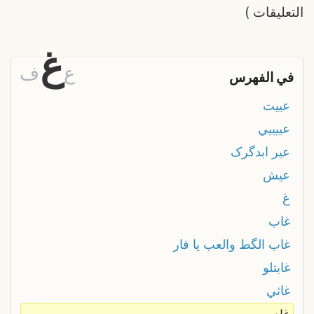
التعليقات
)
غ
ع
ف
في الفهرس
عييت
عييييي
عیر ابدگرک
عیش
غ
غاب
غاب الگط والعب يا فار
غابتلو
غاثي