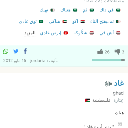
مصطلحات ذات صلة:
في ذاك
ثَمَ
هنياك
نهيك
ثم..بفتح الثاء
اكو
هناكي
توق غادي
أش في
شحُّوكه
إترص غادي
المزيد
26
3
تأليف
jordanian
15 مايو 2012
غاد
ghad
عِبَارة
فلسطينية
هناك
" بدي أروح
غاد
" .