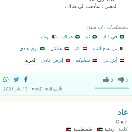
المعنى : سأذهب الى هناك .
مصطلحات ذات صلة:
في ذاك
ثَمَ
هنياك
نهيك
ثم..بفتح الثاء
اكو
هناكي
توق غادي
أش في
شحُّوكه
إترص غادي
المزيد
8
0
تأليف
AbdElhadi
13 يناير 2021
غاد
Ghad
كلمة
أردنية
فلسطينية