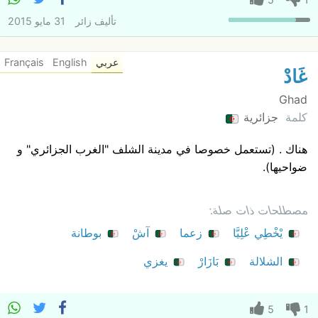
تأليف
زائر
31 مايو 2015
عربي
English
Français
غَادْ
Ghad
كلمة
جزائرية
هناك . (تستعمل خصوصا في مدينة الشلف "الغرب الجزائري" و
ضواحيها).
مصطلحات ذات صلة:
يْخْطِي عْلِيَّا
زعما
آشْ
بوطانة
الشلالة
بَازَارْ
يغزي
5
1