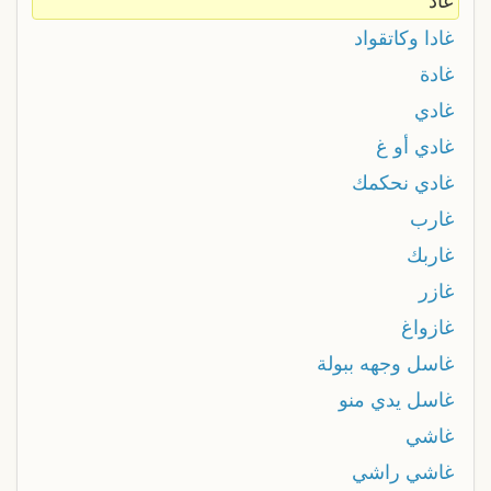
غاد
غادا وكاتقواد
غادة
غادي
غادي أو غ
غادي نحكمك
غارب
غاربك
غازر
غازواغ
غاسل وجهه ببولة
غاسل يدي منو
غاشي
غاشي راشي