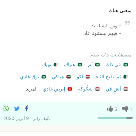
بمعنى هناك
- وين الشباب؟
- هيهم بيستنونا غاد
مصطلحات ذات صلة:
في ذاك
ثَمَ
هنياك
نهيك
ثم..بفتح الثاء
اكو
هناكي
توق غادي
أش في
شحُّوكه
إترص غادي
المزيد
5
1
تأليف
زائر
9 أبريل 2020