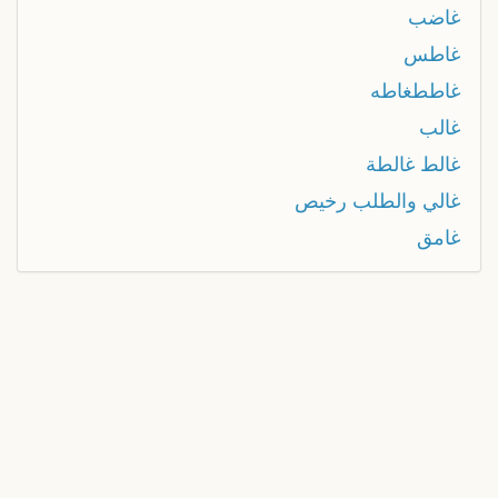
غاضب
غاطس
غاططغاطه
غالب
غالط غالطة
غالي والطلب رخيص
غامق