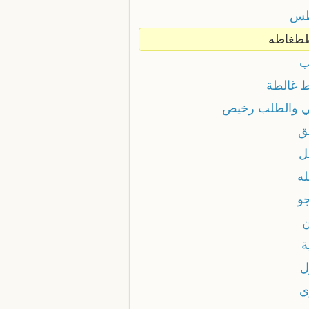
طس
طغاطه
ب
ط غالطة
ي والطلب رخيص
ق
ل
له
جو
ن
ة
ل
ي