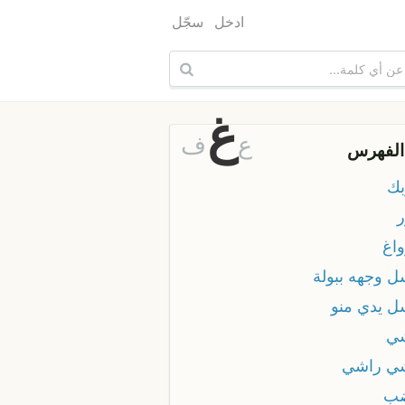
ادخل
سجّل
غ
ع
ف
الفهرس
بك
ر
واغ
ل وجهه ببولة
ل يدي منو
ي
ي راشي
ضب