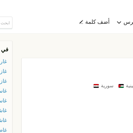
هرس
أضف كلمة
في 
غار
غاز
غاز
نية
سورية
غاس
غاس
غاش
غاش
غا