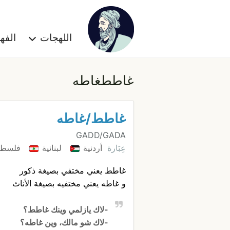
اللهجات
الف
غاططغاطه
غاطط/غاطه
GADD/GADA
عِبَارة
أردنية
لبنانية
فلسطي
غاطط يعني مختفي بصيغة ذكور
و غاطه يعني مختفيه بصيغة الأناث
-لاك يازلمي وينك غاطط؟
-لاك شو مالك، وين غاطه؟