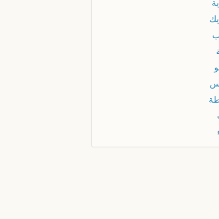
ة
يك
ب
و
س
طة