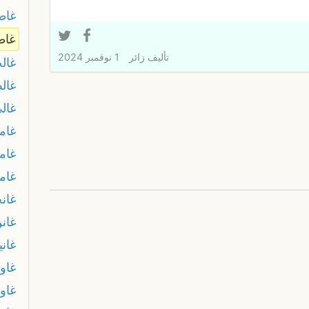
غا
غاط
تأليف
زائر
1 نوفمبر 2024
غال
غال
غال
غام
غام
غام
غان
غان
غاني
غاو
غاو