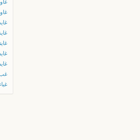
غاوي
غاو
غاي
غاية
غايت
غاي
غاي
غب
غباء