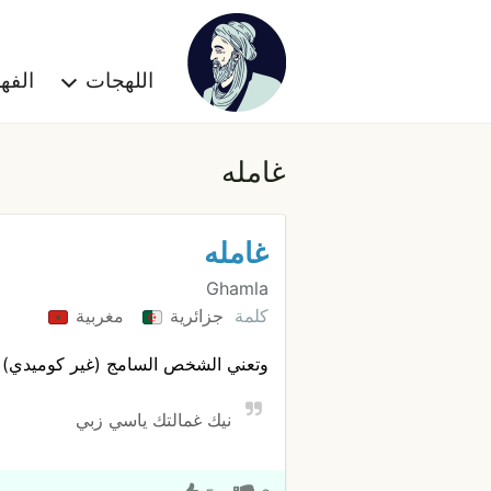
اللهجات
الف
غامله
غامله
Ghamla
كلمة
جزائرية
مغربية
وتعني الشخص السامج (غير كوميدي)
نيك غمالتك ياسي زبي