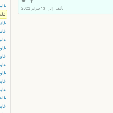
غام
تأليف
زائر
13 فبراير 2022
غام
غان
غان
غاني
غاو
غاو
غاوي
غاو
غاي
غاية
غايت
غاي