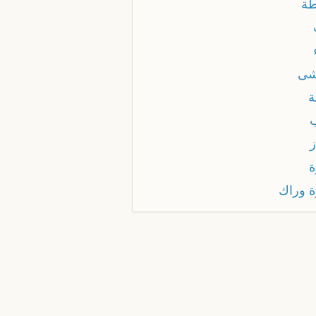
طة
شى
ة
ز
ة
ة وراك