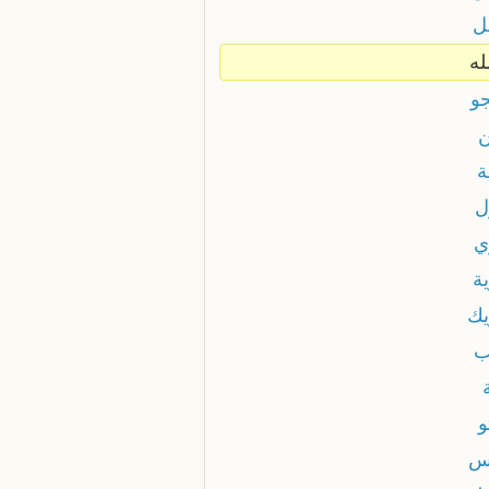
ل
له
جو
ن
ة
ل
ي
ة
يك
ب
و
س