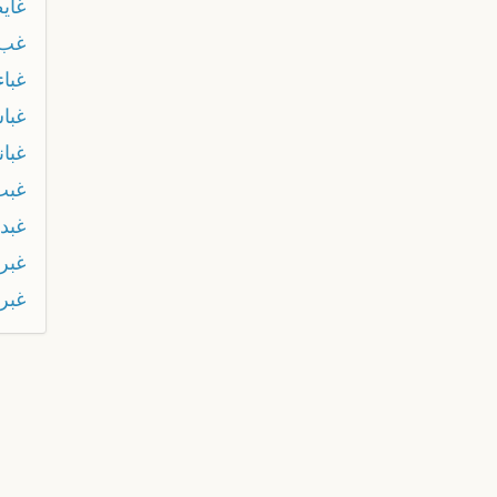
غاي
غب
غباء
غبا
غبان
غبب
غبد
غبر
غبر