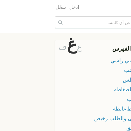
ادخل
سجّل
غ
ع
ف
الفهرس
ي راشي
ضب
طس
طغاطه
ب
ط غالطة
ي والطلب رخيص
ق