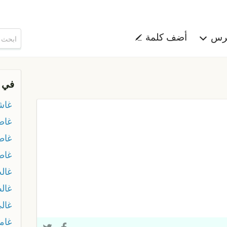
هرس
أضف كلمة
في 
غاش
غا
غا
غاط
غال
غال
غال
غام