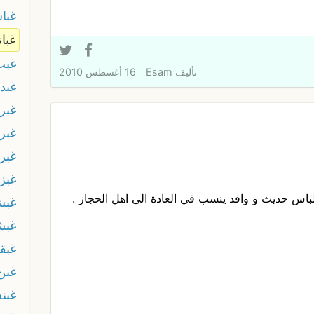
غبا
غبان
غبب
تأليف
Esam
16 أغسطس 2010
غبد
غبر
غبر
غبر
غبز
اس حديث و وافد ينسب في العادة الى اهل الحجاز .
غب
غبش
غبق
غبن
غبنه