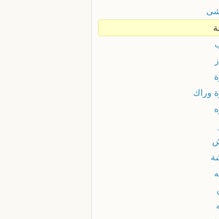
شى
ة
ز
ة
ة وراك
ه
ش
ة
ه