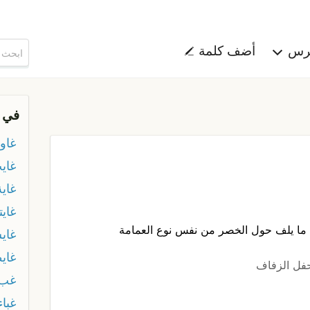
هرس
أضف كلمة
في 
غاو
غاي
غاية
غايت
 ما يلف حول الخصر من نفس نوع العمامة
غاي
غاي
حفل الزفاف
غب
غباء