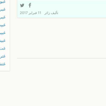
غبو
غبى
تأليف
زائر
11 فبراير 2017
غبى
غبي
غبير
غبين
غت
غتر
غتش