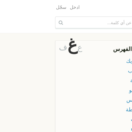
ادخل
سجّل
غ
ع
ف
الفهرس
يك
ب
و
س
طة