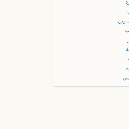
غ
 وين
ب
ة
ه
ي