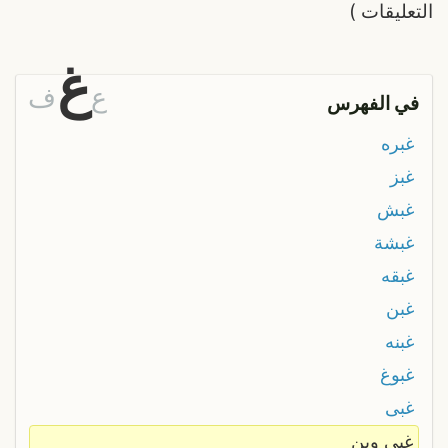
التعليقات
)
غ
ع
ف
في الفهرس
غبره
غبز
غبش
غبشة
غبقه
غبن
غبنه
غبوغ
غبى
غبى وين