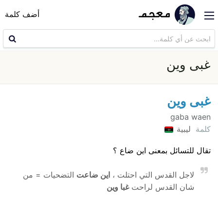
أضف كلمة
غبى وين
غبى وين
gaba waen
كلمة
ليبية
تقال للتسائل بمعنى اين ضاع ؟
لاجل القدس التي احتلت ،
اين ضاعت
التضحيات = من
شان القدس لراحت
غبا وين