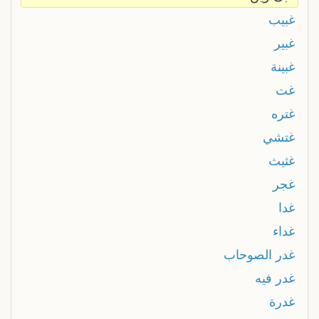
غبيب
غبير
غبينة
غت
غتره
غتشي
غثيث
غجر
غدا
غداء
غدر الصوحاب
غدر فيه
غدرة