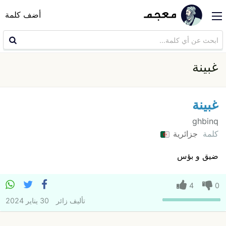
أضف كلمة
غبينة
غبينة
ghbinq
كلمة
جزائرية
ضيق و بؤس
4
0
تأليف
زائر
30 يناير 2024