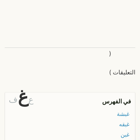
(
التعليقات
)
غ
ع
ف
في الفهرس
غبشة
غبقه
غبن