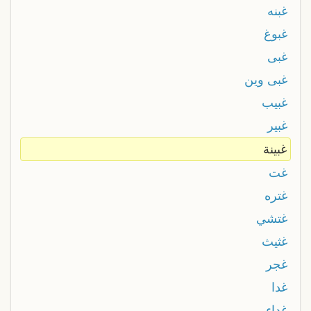
غبنه
غبوغ
غبى
غبى وين
غبيب
غبير
غبينة
غت
غتره
غتشي
غثيث
غجر
غدا
غداء