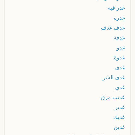
غدر فيه
غدرة
غدف غدف
غدفة
غدو
غدوة
غدى
غدى الشر
غدي
غديت مرق
غدير
غديك
غدين