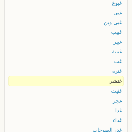
غبوغ
غبى
غبى وين
غبيب
غبير
غبينة
غت
غتره
غتشي
غثيث
غجر
غدا
غداء
غدر الصوحاب