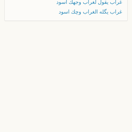
غراب يقول لغراب وجهك اسود
غراب يگله الغراب وچك اسود