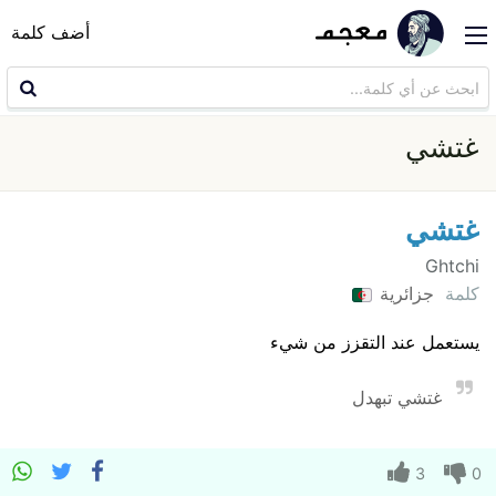
أضف كلمة
غتشي
غتشي
Ghtchi
كلمة
جزائرية
يستعمل عند التقزز من شيء
غتشي تبهدل
3
0