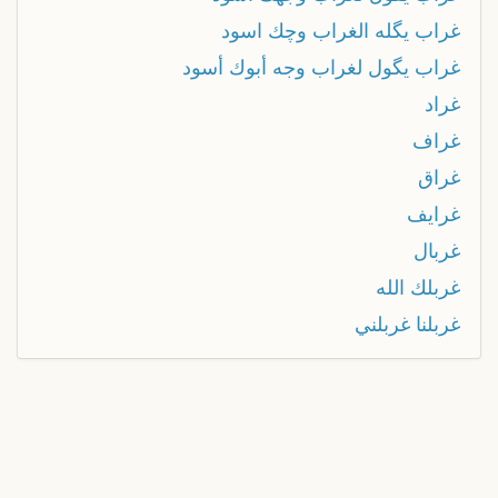
غراب يگله الغراب وچك اسود
غراب يگول لغراب وجه أبوك أسود
غراد
غراف
غراق
غرايف
غربال
غربلك الله
غربلنا غربلني