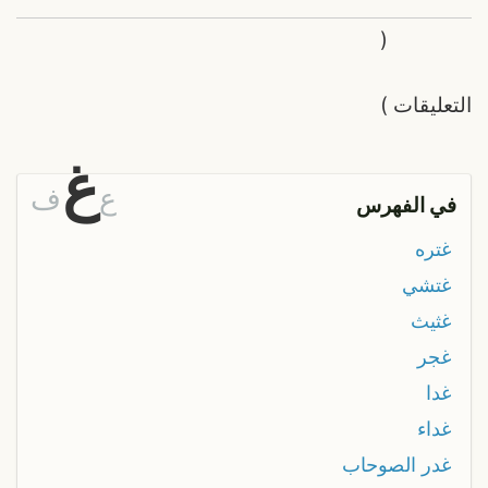
(
التعليقات
)
غ
ع
ف
في الفهرس
غتره
غتشي
غثيث
غجر
غدا
غداء
غدر الصوحاب