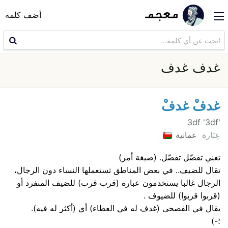
أضف كلمة
غدف غدف
غدفْ غدفْ
'3df '3df
عِبَارة
عمانية
تعني تفضّل تفضّل. (صيغة أمر)
تقال للضيف.. في بعض المناطق تستعملها النساء دون الرجال،
الرجال غالبا يستخدمون عبارة (قرب قرب) للضيف المنفرد أو
(قربوا قربوا) للضيوف .
يقال في الفصحى (غدف له في العطاء) أي (أكثر له فيه).
؛-)