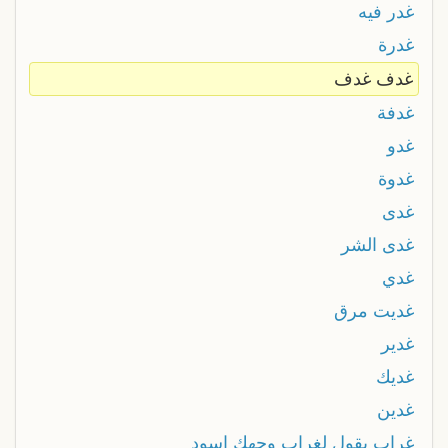
غدر فيه
غدرة
غدف غدف
غدفة
غدو
غدوة
غدى
غدى الشر
غدي
غديت مرق
غدير
غديك
غدين
غراب يقول لغراب وجهك اسود