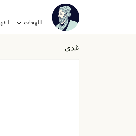
اللهجات
الف
غدى