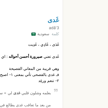
غَدى
3'adā
كلمة
سعودية
غَدَى ، غَادِي ، غَدِيت
غَدى تعني
صيرورة أحسن أحواله
: اي 
وهي قريبة من المعاني الفصيحة
فـ غدى بالفصحى تأتي بمعنى ١- اصبح
٢- تنعم ورغِد
بعلمه وشلون قلبي
غدى
لي = ساخ
من بعد ما تعاقب غدى يطالع في 