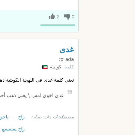
2
0
غدى
ɤ ada:
كلمة
كويتية
تعني كلمة غدى في اللهجة الكويتية ذ
غدى اخوي امس \ يعني ذهب أخي
مصطلحات ذات صلة:
راح
ياحو
راح يسعسع