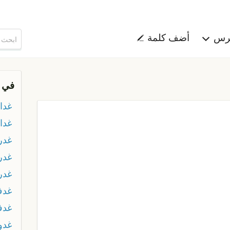
هرس
أضف كلمة
في 
غدا
غداء
غدر
غدر
غدر
غدف
غدف
غدو