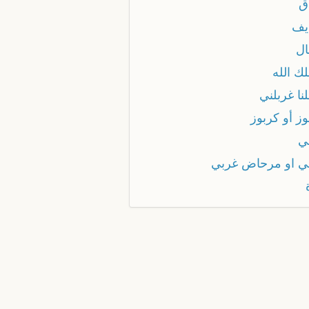
ق
يف
ال
ك الله
نا غربلني
ز أو كربوز
ي
ي او مرحاض غربي