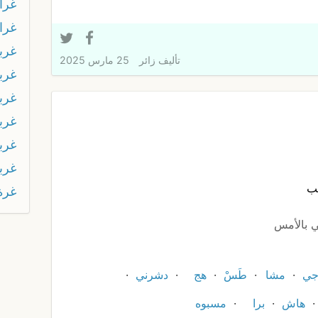
غرا
غرا
غرب
تأليف
زائر
25 مارس 2025
غربل
غربل
غربو
غرب
غرب
هب
غرة
 بالأمس
جي
مشا
طَسْ
هج
دشرني
هاش
برا
مسبوه