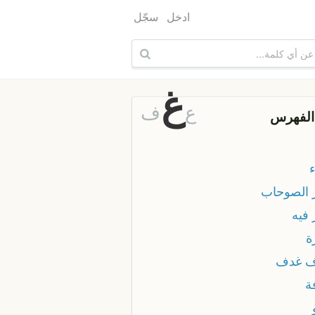
ادخل
سجّل
غ
ع
ف
الفهرس
 الصوحاب
 فيه
ة
 غدف
ة