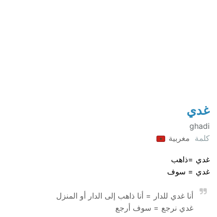
غدي
ghadi
كلمة
مغربية
غدي =ذاهب
غدي = سوف
أنا غدي للدار = أنا ذاهب إلى الدار أو المنزل
غدي نرجع = سوف أرجع