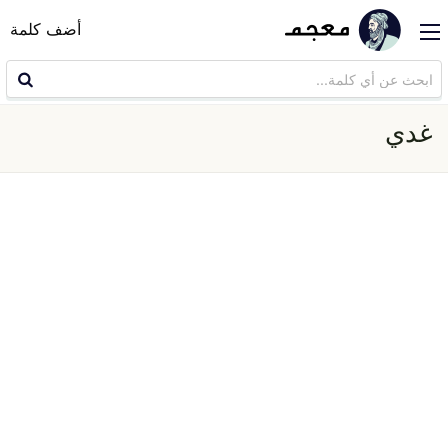
أضف كلمة
غدي