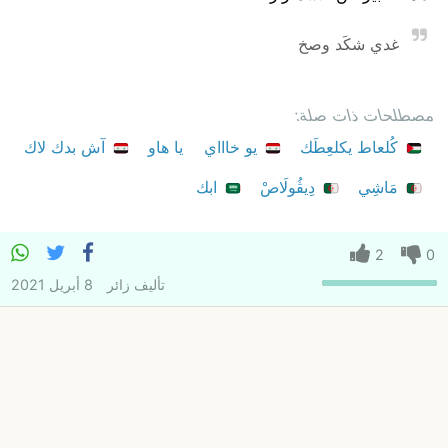
غدي شكَد وصخ
مصطلحات ذات صلة:
كُلعاط يكلعِطَك
يو خاااي
يا هاو
آش بدك لاك
مَاشِي
دِيڨُولَاصْ
ابك
2
0
تأليف
زائر
8 أبريل 2021