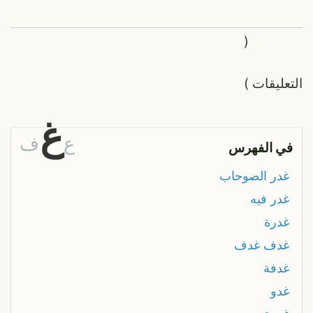
(
التعليقات
)
غ
ع
ف
في الفهرس
غدر الصوحاب
غدر فيه
غدرة
غدف غدف
غدفة
غدو