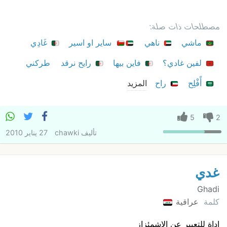
مصطلحات ذات صلة:
ماشي
ناهي
ساير او اسير
غَادِي
لفين غادي؟
فاين بيها
رايح نرقد
طركني
أًفْلِح
راح
المزيد
5
2
تأليف
chawki
27 يناير 2010
غدي
Ghadi
كلمة
عراقية
اداة للتعبير عن الاشمئزاز