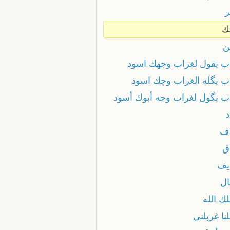
ر
ك
ن
ب يقول لغراب وجهك اسود
ب يگله الغراب وچك اسود
ب يگول لغراب وجه أبوك أسود
د
ف
ق
يف
ال
ك الله
نا غربلني