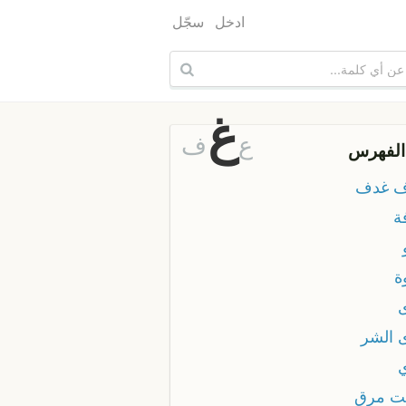
ادخل
سجّل
غ
ع
ف
الفهرس
 غدف
ة
ة
 الشر
ت مرق