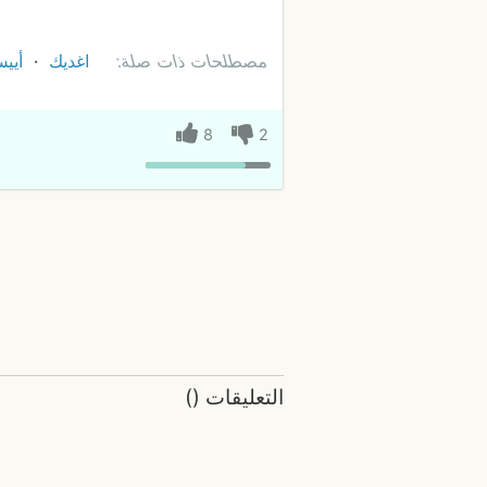
مصطلحات ذات صلة:
اغديك
أيي
8
2
التعليقات
(
)