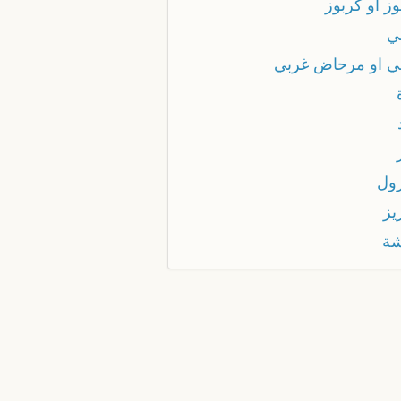
ز أو كربوز
ي
ي او مرحاض غربي
ول
يز
ة