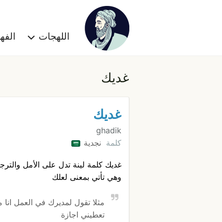
اللهجات
الف
غديك
غديك
ghadik
كلمة
نجدية
غديك كلمة لينة تدل على الأمل والترج
وهي تأتي بمعنى لعلك
مثلا تقول لمديرك في العمل انا 
تعطيني اجازة