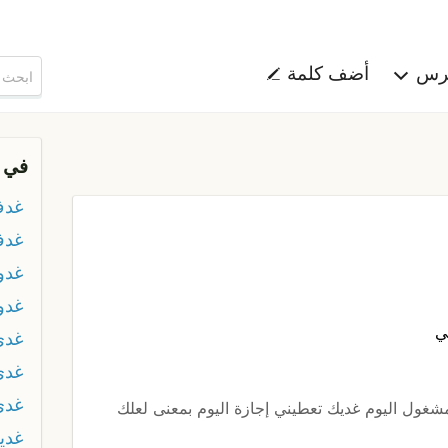
هرس
أضف كلمة
في 
غدف
غدف
غدو
غدو
ي
غدى
غدى
غدي
مشغول اليوم غديك تعطيني إجازة اليوم بمعنى لعلك
غدي