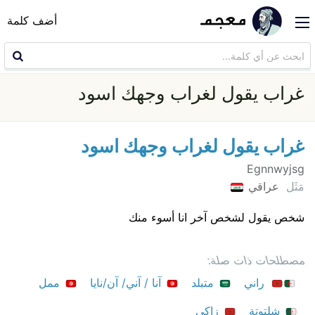
أضف كلمة
غراب يقول لغراب وجهك اسود
غراب يقول لغراب وجهك اسود
Egnnwyjsg
مَثَل
عراقي
شخص يقول لشخص آخر انا أسوء منك
مصطلحات ذات صلة:
راني
متبلد
آنا / آني/ آن/نايا
ممل
شلتوتة
زاكي