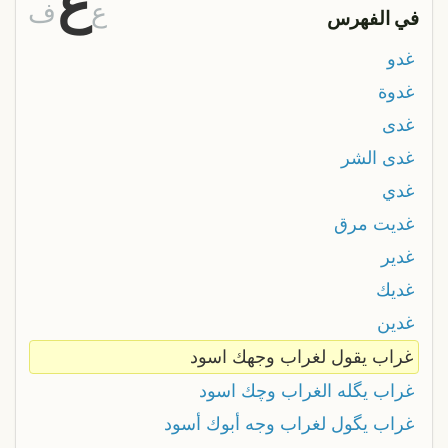
غ
ع
ف
في الفهرس
غدو
غدوة
غدى
غدى الشر
غدي
غديت مرق
غدير
غديك
غدين
غراب يقول لغراب وجهك اسود
غراب يگله الغراب وچك اسود
غراب يگول لغراب وجه أبوك أسود