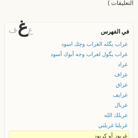
التعليقات
)
غ
ع
ف
في الفهرس
غراب يگله الغراب وچك اسود
غراب يگول لغراب وجه أبوك أسود
غراد
غراف
غراق
غرايف
غربال
غربلك الله
غربلنا غربلني
غربوز أو كربوز