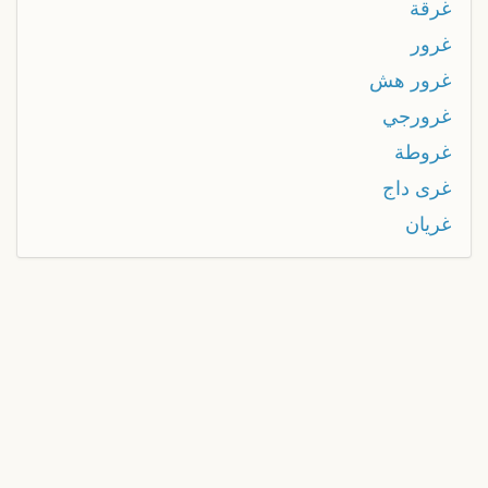
غرقة
غرور
غرور هش
غرورجي
غروطة
غرى داج
غريان