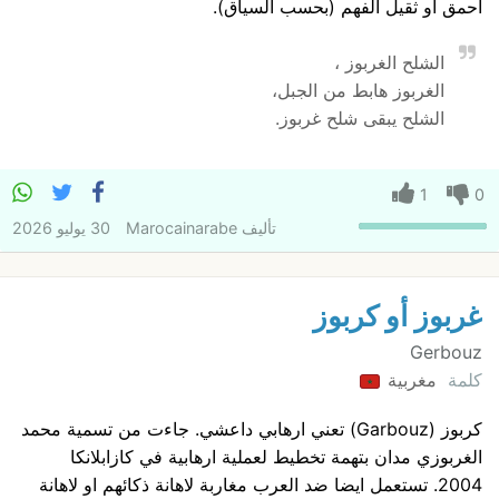
أحمق أو ثقيل الفهم (بحسب السياق).
الشلح الغربوز ،
الغربوز هابط من الجبل،
الشلح يبقى شلح غربوز.
1
0
تأليف
Marocainarabe
30 يوليو 2026
غربوز أو كربوز
Gerbouz
كلمة
مغربية
كربوز (Garbouz) تعني ارهابي داعشي. جاءت من تسمية محمد
الغربوزي مدان بتهمة تخطيط لعملية ارهابية في كازابلانكا
2004. تستعمل ايضا ضد العرب مغاربة لاهانة ذكائهم او لاهانة