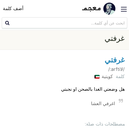
أضف كلمة
غرفتي
غرفتي
/لاarfti:/
كلمة
كويتية
هل وضعتي الغدا بالصحن او نجبتي
اغرفي العشا
مصطلحات ذات صلة: