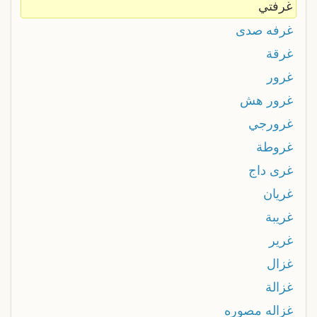
غرفتي
غرفه صدى
غرقة
غرور
غرور هش
غرورجي
غروطة
غرى داج
غريان
غريبة
غرير
غزال
غزالة
غزاله مصوره