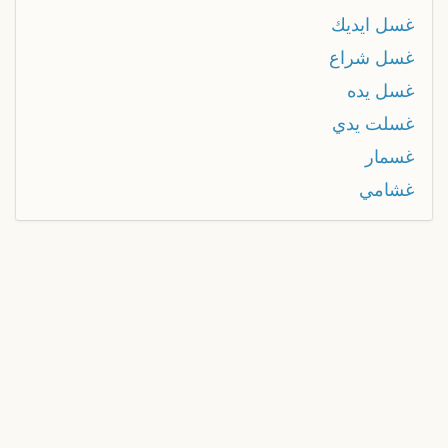
غسل ايديك
غسل شراع
غسل يده
غسلت يدي
غسمار
غشامي