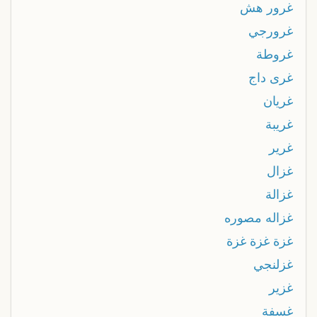
غرور هش
غرورجي
غروطة
غرى داج
غريان
غريبة
غرير
غزال
غزالة
غزاله مصوره
غزة غزة غزة
غزلنجي
غزير
غسفة