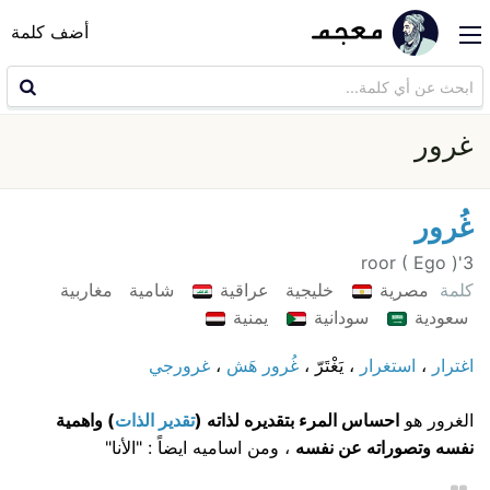
أضف كلمة
غرور
غُرور
3'roor ( Ego )
كلمة
مصرية
خليجية
عراقية
شامية
مغاربية
سعودية
سودانية
يمنية
اغترار
،
استغرار
، يَغْتَرّ ،
غُرور هَش
،
غرورجي
الغرور هو
احساس المرء بتقديره لذاته (
تقدير الذات
) واهمية
نفسه وتصوراته عن نفسه
، ومن اساميه ايضاً : "الأنا"