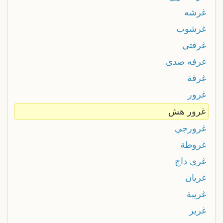
غرشه
غرشوب
غرفتي
غرفه صدى
غرقة
غرور
غرور هش
غرورجي
غروطة
غرى داج
غريان
غريبة
غرير