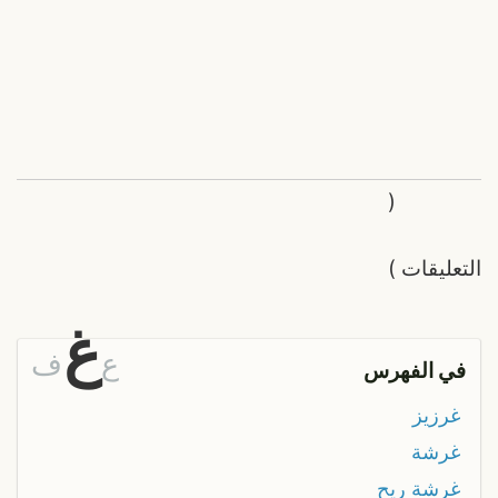
(
التعليقات
)
غ
ع
ف
في الفهرس
غرزيز
غرشة
غرشة ريح