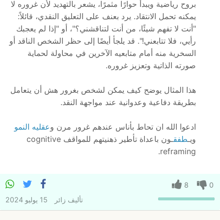
بروح رياضية ويبدأ حوارًا مثمرًا، يشعر بالتهديد لأن غروره لا
يمكنه تحمل الانتقاد. يرد بعنف على التعليق النقدي، قائلاً:
"أنت لا تفهم شيئًا، من أنت لتناقشني؟"، أو "إذا لم يعجبك
رأيي، فلا تتابعني!". قد يلجأ أيضًا إلى حظر الشخص الناقد أو
السخرية منه أمام متابعيه الآخرين في محاولة لحماية
صورته الذاتية وتعزيز غروره.
هذا المثال يوضح كيف يمكن لشخص بغرور هش أن يتعامل
بطريقة دفاعية وعدوانية عند مواجهة النقد.
ادعوا الله ان تحاط بأناس عندهم غرور مرن و
عقليه النمو
ويـ
طفق
ـون باعداة تأطير ذهنيتهم للمواقف cognitive
reframing.
8
0
تأليف
زائر
15 يوليو 2024