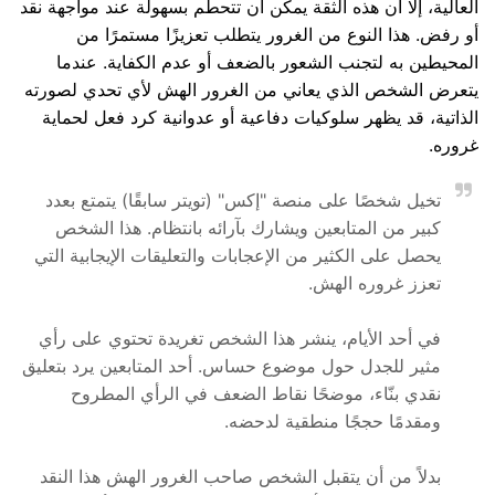
العالية، إلا أن هذه الثقة يمكن أن تتحطم بسهولة عند مواجهة نقد
أو رفض. هذا النوع من الغرور يتطلب تعزيزًا مستمرًا من
المحيطين به لتجنب الشعور بالضعف أو عدم الكفاية. عندما
يتعرض الشخص الذي يعاني من الغرور الهش لأي تحدي لصورته
الذاتية، قد يظهر سلوكيات دفاعية أو عدوانية كرد فعل لحماية
غروره.
تخيل شخصًا على منصة "إكس" (تويتر سابقًا) يتمتع بعدد
كبير من المتابعين ويشارك بآرائه بانتظام. هذا الشخص
يحصل على الكثير من الإعجابات والتعليقات الإيجابية التي
تعزز غروره الهش.
في أحد الأيام، ينشر هذا الشخص تغريدة تحتوي على رأي
مثير للجدل حول موضوع حساس. أحد المتابعين يرد بتعليق
نقدي بنّاء، موضحًا نقاط الضعف في الرأي المطروح
ومقدمًا حججًا منطقية لدحضه.
بدلاً من أن يتقبل الشخص صاحب الغرور الهش هذا النقد