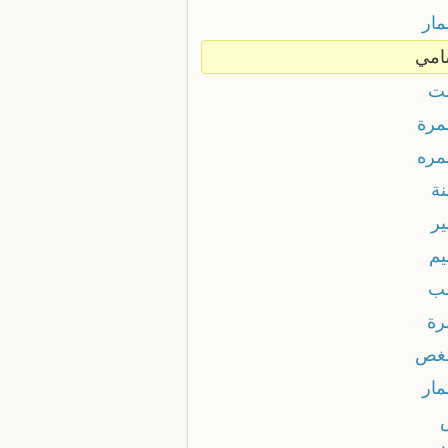
ار
مي
ت
رة
ره
ة
ر
م
ب
ة
غص
ار