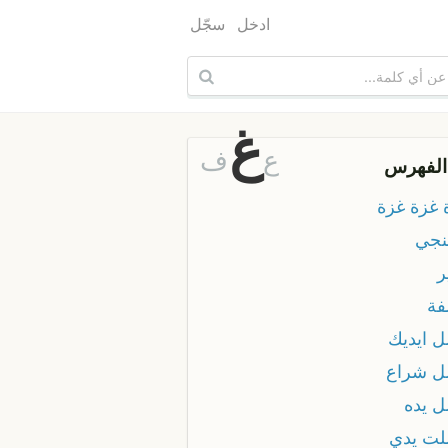
ادخل
سجّل
غ
ع
ف
الفهرس
 غزة غزة
نجي
ر
ة
 ايديك
 شراع
 يده
ت يدي