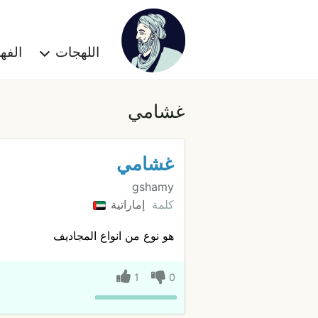
اللهجات
الف
غشامي
غشامي
gshamy
كلمة
إماراتية
هو نوع من انواع المجاديف
1
0