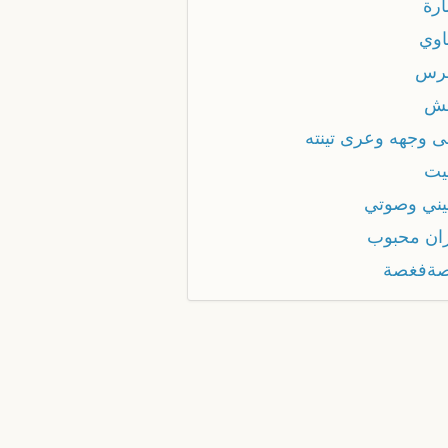
رة
وي
رس
ش
 وجهه وعرى تينته
يت
ني وصوتي
ان محبوب
ةفغصة