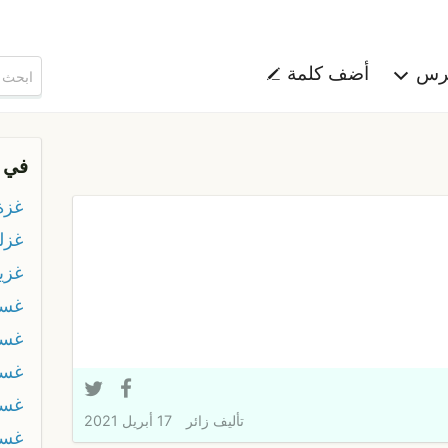
هرس
أضف كلمة
في 
غزة
غزل
غزي
غسف
غسل
غسل
غسل
تأليف
زائر
17 أبريل 2021
غسل