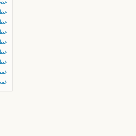
غضا
غطا
غط
غط
غطى
غط
غطي
غفر
غفص